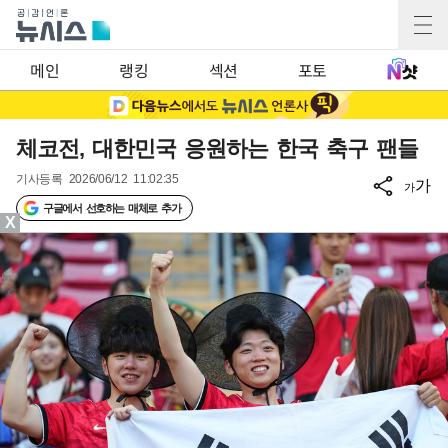
메인
랭킹
섹션
포토
체코전, 대한민국 응원하는 한국 축구 팬들
기사등록
2026/06/12 11:02:35
가
가
구글에서 선호하는 매체로 추가
X