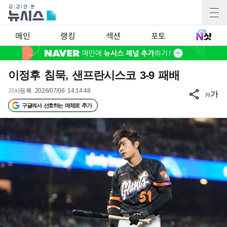
메인
랭킹
섹션
포토
이정후 침묵, 샌프란시스코 3-9 패배
기사등록
2026/07/08 14:14:48
가
가
구글에서 선호하는 매체로 추가