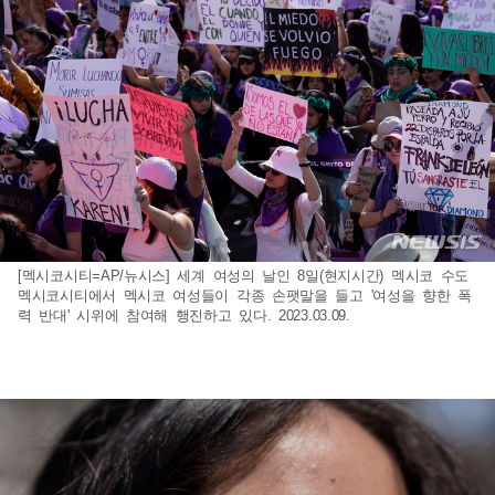
[멕시코시티=AP/뉴시스] 세계 여성의 날인 8일(현지시간) 멕시코 수도
멕시코시티에서 멕시코 여성들이 각종 손팻말을 들고 '여성을 향한 폭
력 반대' 시위에 참여해 행진하고 있다. 2023.03.09.