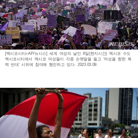
[멕시코시티=AP/뉴시스] 세계 여성의 날인 8일(현지시간) 멕시코 수도
멕시코시티에서 멕시코 여성들이 각종 손팻말을 들고 '여성을 향한 폭
력 반대' 시위에 참여해 행진하고 있다. 2023.03.09.