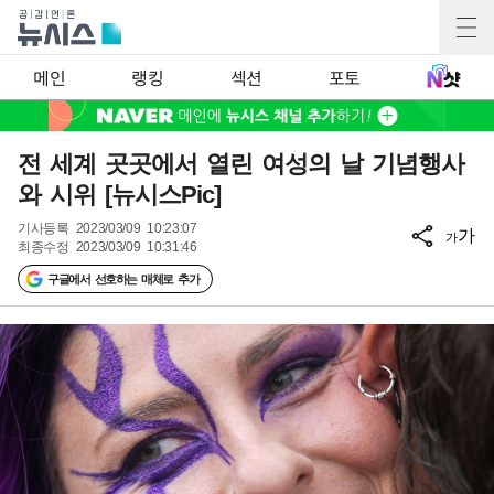
메인
랭킹
섹션
포토
전 세계 곳곳에서 열린 여성의 날 기념행사
와 시위 [뉴시스Pic]
기사등록
2023/03/09 10:23:07
가
가
최종수정
2023/03/09 10:31:46
구글에서 선호하는 매체로 추가