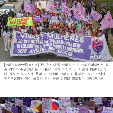
[브라질리아=AP/뉴시스] 8일(현지시간) 브라질 수도 브라질리아에서 각
종 깃발과 손팻말을 든 여성들이 세계 여성의 날 기념해 행진하고 있
다. 루이스 이나시우 룰라 다 시우바 브라질 대통령은 지난 수년간
지지부진했던 여성 보호와 권익 증진 방안을 발표했다. 2023.03.09.