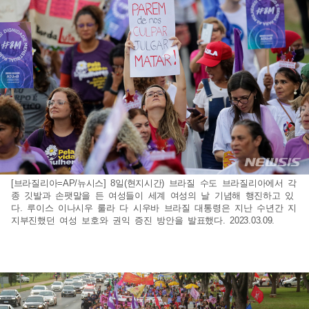
[브라질리아=AP/뉴시스] 8일(현지시간) 브라질 수도 브라질리아에서 각
종 깃발과 손팻말을 든 여성들이 세계 여성의 날 기념해 행진하고 있
다. 루이스 이나시우 룰라 다 시우바 브라질 대통령은 지난 수년간 지
지부진했던 여성 보호와 권익 증진 방안을 발표했다. 2023.03.09.