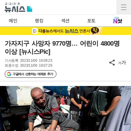
메인
랭킹
섹션
포토
가자지구 사망자 9770명… 어린이 4800명
이상 [뉴시스Pic]
기사등록
2023/11/06 16:08:23
가
가
최종수정
2023/11/06 18:07:29
구글에서 선호하는 매체로 추가