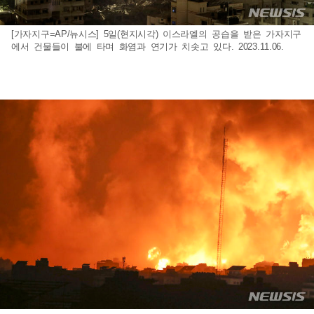
[가자지구=AP/뉴시스] 5일(현지시각) 이스라엘의 공습을 받은 가자지구
에서 건물들이 불에 타며 화염과 연기가 치솟고 있다. 2023.11.06.