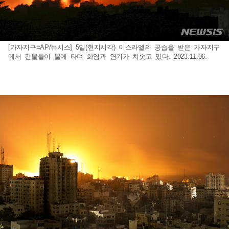
[가자지구=AP/뉴시스] 5일(현지시각) 이스라엘의 공습을 받은 가자지구
에서 건물들이 불에 타며 화염과 연기가 치솟고 있다. 2023.11.06.