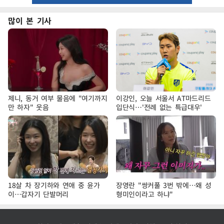
많이 본 기사
제니, 동거 여부 물음에 "여기까지
이강인, 오늘 서울서 AT마드리드
만 하자" 웃음
입단식…'전례 없는 특급대우'
18살 차 장기하와 연애 중 윤가
장영란 "쌍커풀 3번 밖에…왜 성
이…갑자기 단발머리
형미인이라고 하냐"