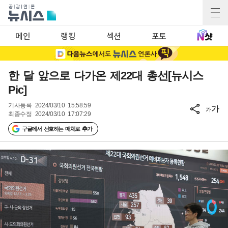
메인
랭킹
섹션
포토
한 달 앞으로 다가온 제22대 총선[뉴시스
Pic]
기사등록
2024/03/10 15:58:59
가
가
최종수정
2024/03/10 17:07:29
구글에서 선호하는 매체로 추가