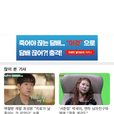
많이 본 기사
백혈병 재발 최성원 "치료가 날
'서준맘' 박세미, 연하 남자친구와
죽이는 것 같았다" 눈물
열애 "결혼 생각도"