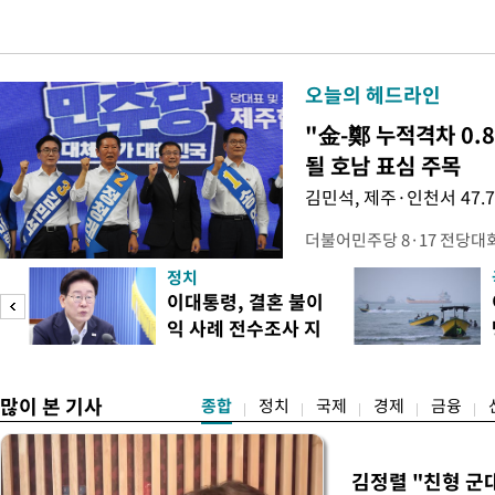
오늘의 헤드라인
"金-鄭 누적격차 0.
될 호남 표심 주목
김민석, 제주·인천서 47.
더불어민주당 8·17 전당대
보가 8일 제주·인천 지역 순
정치
다. 앞서 정청래 후보 우세
이대통령, 결혼 불이
·울산·경남 경선에서 1승 1
익 사례 전수조사 지
제주·인천 경선에서 이기며 '
시
만 두 후보 간 누적 득표율 차
많이 본 기사
종합
정치
국제
경제
금융
김정렬 "친형 군