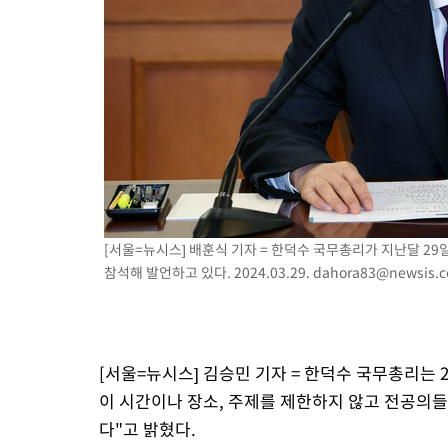
9시간 전 >
극한폭염 한풀 꺾이지만…'낮 최고 35도' 무더위, 열대야 계속[다
날씨]
9시간 전 >
축구협회 "압수수색·성접대 논란 사과…쇄신의 기회로 삼겠다"
10시간 전 >
[속보]'압수수색·성접대 논란' 축구협회 "실망과 걱정 안겨드려 
13시간 전 >
'최고 37도' 폭염 지속…강원동해안 최대 150㎜ 비
15시간 전 >
[속보]뉴욕증시 상승 마감…S&P 0.6% 나스닥 1.3%↑
[서울=뉴시스] 배훈식 기자 = 한덕수 국무총리가 지난달 2
참석해 발언하고 있다. 2024.03.29.
dahora83@newsis.
[서울=뉴시스] 김승민 기자 = 한덕수 국무총리는 
이 시간이나 장소, 주제를 제한하지 않고 전공의
다"고 밝혔다.