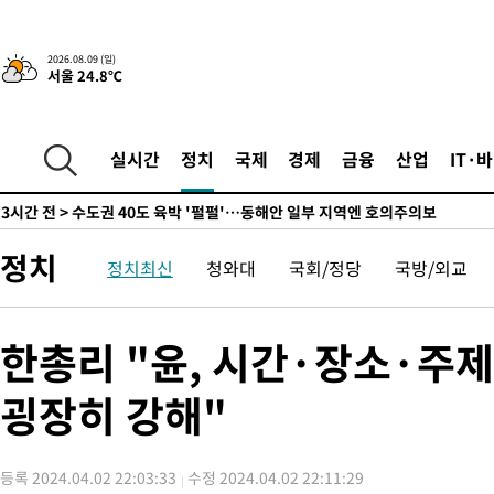
44.56%
1시간 전 >
[속보]與 대표 경선 제주·인천 당원투표…金 47.75%·鄭 42.08
10.17%
1시간 전 >
이강인 "아틀레티코 이적 기뻐…등번호 7번 의미보단 팀 위해 뛸 것
2026.08.09 (일)
서울 24.8℃
1시간 전 >
[속보]與 당대표 경선, 제주·인천 권리당원 투표 김민석 승리
3시간 전 >
낮 최고 35도 '무더위'…동해안 시간당 30㎜ '강한 비'[내일날씨]
3시간 전 >
[속보]이강인 "감독님이 원하는 마음 느꼈고, 많은 트로피 원해 아
실시간
정치
국제
경제
금융
산업
IT·
티코 이적"
3시간 전 >
수도권 40도 육박 '펄펄'…동해안 일부 지역엔 호의주의보
3시간 전 >
온열질환 사망자 3명 늘어…누적 환자 3000명 돌파
5시간 전 >
강릉에 시간당 81.4㎜ 물폭탄…도로 잠기고 담벼락 붕괴
정치
정치최신
청와대
국회/정당
국방/외교
6시간 전 >
백운산서 80년근 천종산삼 9뿌리 발견…감정가 1.3억원
7시간 전 >
선재도서 해루질 나섰다 실종 60대, 닷새 만에 숨진 채 발견
7시간 전 >
남자 농구, 나고야 아시안게임서 '홈팀' 일본과 한일전
한총리 "윤, 시간·장소·주
8시간 전 >
여수 오동도 해상서 모터보트 전복…1명 사망·1명 실종
굉장히 강해"
9시간 전 >
극한폭염 한풀 꺾이지만…'낮 최고 35도' 무더위, 열대야 계속[다
날씨]
9시간 전 >
축구협회 "압수수색·성접대 논란 사과…쇄신의 기회로 삼겠다"
10시간 전 >
[속보]'압수수색·성접대 논란' 축구협회 "실망과 걱정 안겨드려 
등록 2024.04.02 22:03:33
수정 2024.04.02 22:11:29
13시간 전 >
'최고 37도' 폭염 지속…강원동해안 최대 150㎜ 비