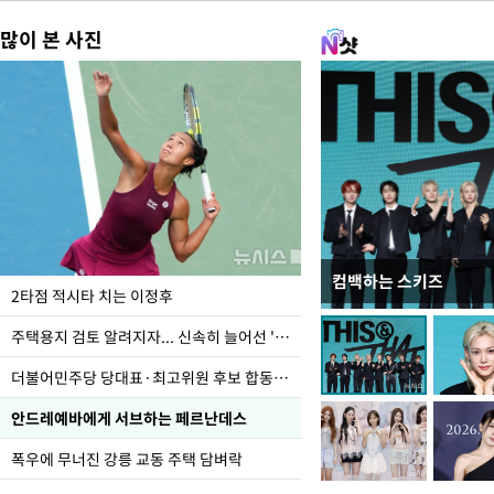
많이 본 사진
컴백하는 스키즈
이번주 국회에는 무슨 일
2타점 적시타 치는 이정후
주택용지 검토 알려지자... 신속히 늘어선 '근조화환'
더불어민주당 당대표·최고위원 후보 합동연설회
안드레예바에게 서브하는 페르난데스
폭우에 무너진 강릉 교동 주택 담벼락