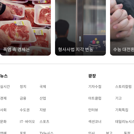
폭염 속 경제는
형사사법 지각 변동
수능 대전
뉴스
광장
실시간
정치
국제
기자수첩
스토리칼럼
경제
금융
산업
아트클럽
기고
사회
수도권
지방
인터뷰
기획특집
문화
IT·바이오
스포츠
섹션코너
데일리뉴시
연예
포토
TV뉴시스
인사
부고
동정