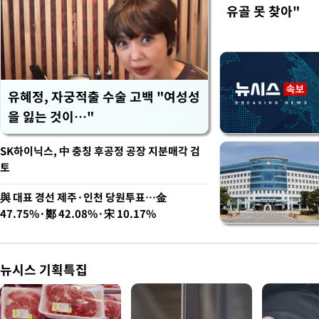
유골 못 찾아"
유혜정, 자궁적출 수술 고백 "여성성
을 잃는 것이…"
SK하이닉스, 中 충칭 후공정 공장 지분매각 검
토
與 대표 경선 제주·인천 당원투표…金
47.75%·鄭 42.08%·宋 10.17%
뉴시스 기획특집