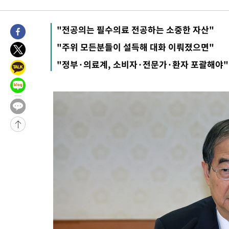
15시간 전 >
[속보]뉴욕증시 상승 마감…S&P 0.6% 나스닥 1.3%↑
-4767초 전 >
이란 "호르무즈 재개방 합의 근접…美 배상 선행돼야"
"전공의는 필수의료 전공하는 소중한 자산"
1시간 전 >
[속보]與최고위원 제주·인천 순회경선…박선원·최민희·서미화·
"주위 모든분들이 설득해 대화 이뤄졌으면"
수·김용 순
1시간 전 >
[속보]김민석, 與 전대 당원투표 누적 득표율 45.42%로 1위… 정
"정부·의료계, 소비자·전문가·환자 포괄해야"
44.56%
1시간 전 >
[속보]與 대표 경선 제주·인천 당원투표…金 47.75%·鄭 42.08
10.17%
1시간 전 >
이강인 "아틀레티코 이적 기뻐…등번호 7번 의미보단 팀 위해 뛸 것
1시간 전 >
[속보]與 당대표 경선, 제주·인천 권리당원 투표 김민석 승리
3시간 전 >
낮 최고 35도 '무더위'…동해안 시간당 30㎜ '강한 비'[내일날씨]
3시간 전 >
[속보]이강인 "감독님이 원하는 마음 느꼈고, 많은 트로피 원해 아
티코 이적"
3시간 전 >
수도권 40도 육박 '펄펄'…동해안 일부 지역엔 호의주의보
3시간 전 >
온열질환 사망자 3명 늘어…누적 환자 3000명 돌파
5시간 전 >
강릉에 시간당 81.4㎜ 물폭탄…도로 잠기고 담벼락 붕괴
6시간 전 >
백운산서 80년근 천종산삼 9뿌리 발견…감정가 1.3억원
7시간 전 >
선재도서 해루질 나섰다 실종 60대, 닷새 만에 숨진 채 발견
7시간 전 >
남자 농구, 나고야 아시안게임서 '홈팀' 일본과 한일전
8시간 전 >
여수 오동도 해상서 모터보트 전복…1명 사망·1명 실종