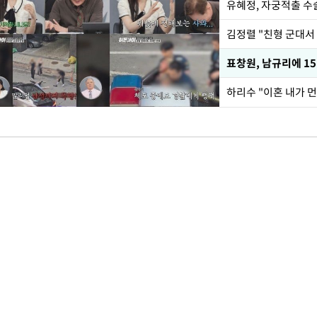
유혜정, 자궁적출 수
김정렬 "친형 군대서
하리수 "이혼 내가 