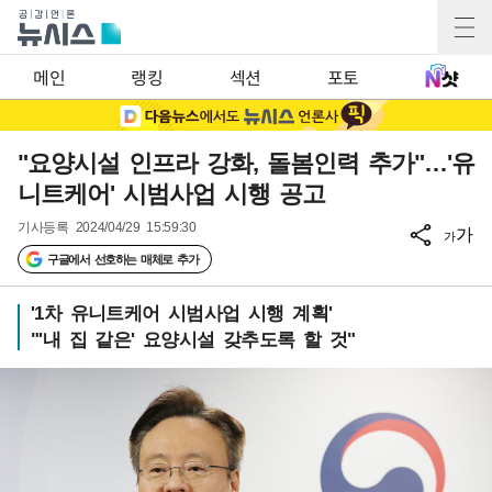
메인
랭킹
섹션
포토
"요양시설 인프라 강화, 돌봄인력 추가"…'유
니트케어' 시범사업 시행 공고
기사등록
2024/04/29 15:59:30
가
가
구글에서 선호하는 매체로 추가
'1차 유니트케어 시범사업 시행 계획'
"'내 집 같은' 요양시설 갖추도록 할 것"