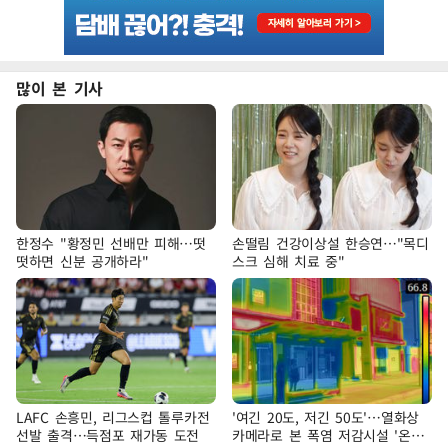
많이 본 기사
한정수 "황정민 선배만 피해…떳
손떨림 건강이상설 한승연…"목디
떳하면 신분 공개하라"
스크 심해 치료 중"
LAFC 손흥민, 리그스컵 톨루카전
'여긴 20도, 저긴 50도'…열화상
선발 출격…득점포 재가동 도전
카메라로 본 폭염 저감시설 '온도