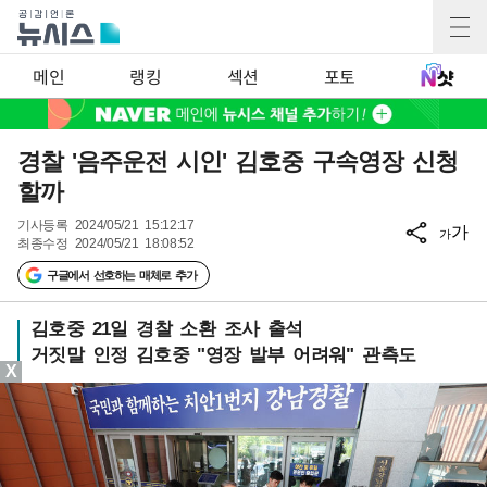
메인
랭킹
섹션
포토
경찰 '음주운전 시인' 김호중 구속영장 신청
할까
기사등록
2024/05/21 15:12:17
가
가
최종수정
2024/05/21 18:08:52
구글에서 선호하는 매체로 추가
김호중 21일 경찰 소환 조사 출석
거짓말 인정 김호중 "영장 발부 어려워" 관측도
X