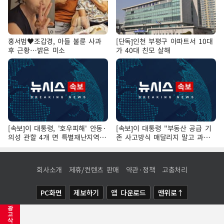
홍서범♥조갑경, 아들 불륜 사과
[단독]인천 부평구 아파트서 10대
후 근황…밝은 미소
가 40대 친모 살해
[속보]이 대통령, '호우피해' 안동·
[속보]이 대통령 "부동산 공급 기
의성 관할 4개 면 특별재난지역
존 사고방식 매달리지 말고 과감
선포
히 실천"
회사소개
제휴/컨텐츠 판매
약관·정책
고충처리
PC화면
제보하기
앱 다운로드
맨위로↑
광
COPYRIGHTⓒ
NEWSIS
ALL RIGHTS RESERVED.
고
삭