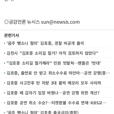
◎공감언론 뉴시스
sun@newsis.com
관련기사
'음주 뺑소니 혐의' 김호중, 경찰 비공개 출석
김천시 "김호중 소리길 철거? 아직 검토하지 않았다"
"김호중 소리길 철거해라" 민원 빗발쳐…팬들은 '반대'
김호중, 출연료 안 받고 취소수수료 떠안아…공연 강행(종합2보)
김호중 사고전후 탄 차량 3대 블박 메모리 모두 사라져
김호중 왜 갑자기 입장 바꿨나…공연 강행 위한 계산?
김호중 공연 취소 수순?…티켓환불 수수료 면제·KBS교향악단 불참(종합)
'음주 뺑소니 혐의' 김호중 출국금지(종합)