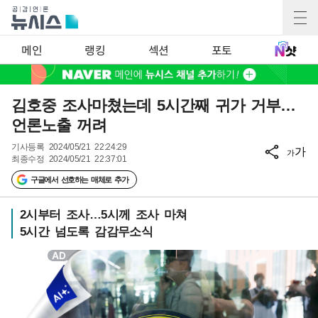
메인
랭킹
섹션
포토
김호중 조사마쳤는데 5시간째 귀가 거부…
언론노출 꺼려
기사등록
2024/05/21 22:24:29
가
가
최종수정
2024/05/21 22:37:01
구글에서 선호하는 매체로 추가
2시부터 조사…5시께 조사 마쳐
5시간 넘도록 감감무소식