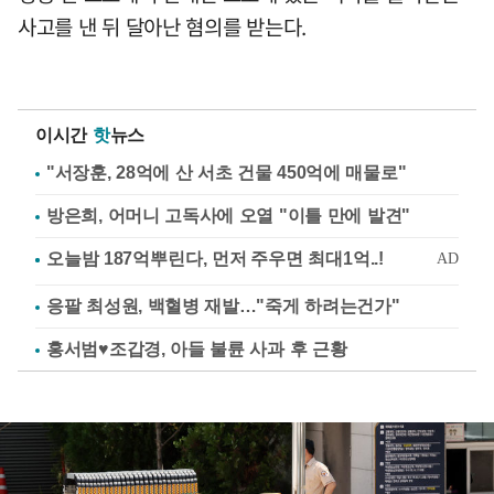
사고를 낸 뒤 달아난 혐의를 받는다.
이시간
핫
뉴스
"서장훈, 28억에 산 서초 건물 450억에 매물로"
방은희, 어머니 고독사에 오열 "이틀 만에 발견"
응팔 최성원, 백혈병 재발…"죽게 하려는건가"
홍서범♥조갑경, 아들 불륜 사과 후 근황