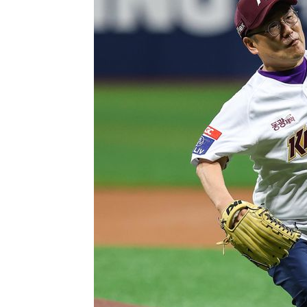
2시간 전 >
SK하이닉스, 용인·청주 팹에 54조 투자…"AI 메모리 수요 
3시간 전 >
여자배구 이재영·이다영 자매, 아제르바이잔 투란VC 입단
3시간 전 >
외국인 심판 성 접대 7경기 들여다보니…한국 축구 '5승 2무'
4시간 전 >
[속보]코스닥, 2.86포인트(0.36%) 내린 798.81마감
4시간 전 >
[속보]코스피, 6200선 약보합…0.60% 내린 6258.77에 마
4시간 전 >
[속보]원·달러 환율, 7.7원 내린 1416.1원 마감
4시간 전 >
[속보] 노원서 40.1도 관측…서울, 2018년 이후 첫 40도
4시간 전 >
[속보]종합특검, '계엄 수용공간 확보' 신용해 前교정본부장 
5시간 전 >
외신들도 주목한 韓축구 파문…"국민적 공분에 수사 재개"
5시간 전 >
11시간 압수수색에 성접대 파문까지…'쑥대밭' 된 축구협회
5시간 전 >
[속보]규제합리화위원회 부위원장에 김태유 서울대 공대 교
후임