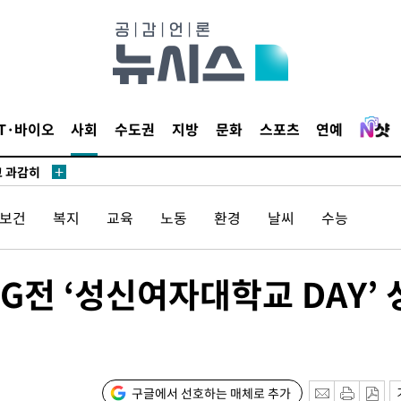
수…이병태
지(종합)
.3만개 하
IT·바이오
사회
수도권
지방
문화
스포츠
연예
4.1%로
고 과감히
쪽 아웃바운
/보건
복지
교육
노동
환경
날씨
수능
향
난지역 선포
지 못 갈
G전 ‘성신여자대학교 DAY’ 
]
선제 대응"
구글에서 선호하는 매체로 추가