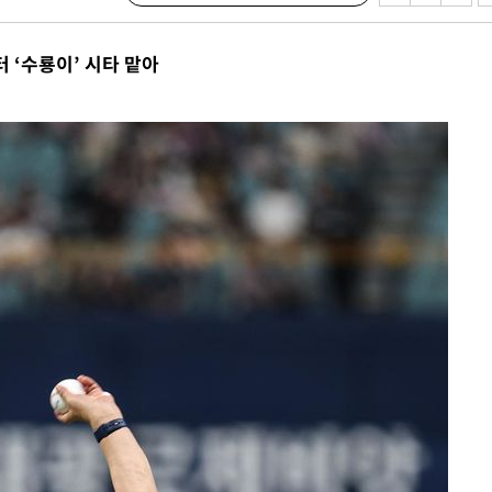
쳐
 ‘수룡이’ 시타 맡아
기소
수…이병태
지(종합)
.3만개 하
4.1%로
고 과감히
쪽 아웃바운
향
난지역 선포
지 못 갈
]