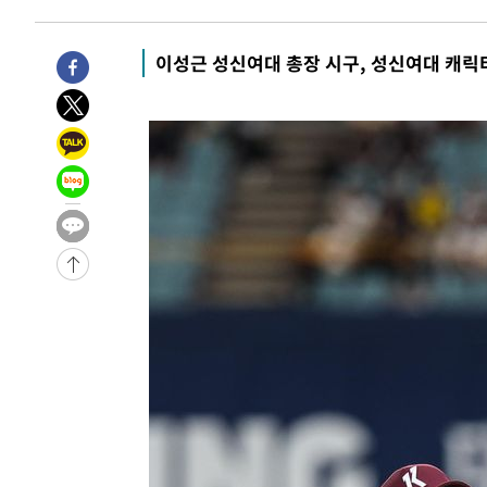
4시간 전 >
[속보]코스피, 6200선 약보합…0.60% 내린 6258.77에 마
4시간 전 >
[속보]원·달러 환율, 7.7원 내린 1416.1원 마감
이성근 성신여대 총장 시구, 성신여대 캐릭터
4시간 전 >
[속보] 노원서 40.1도 관측…서울, 2018년 이후 첫 40도
4시간 전 >
[속보]종합특검, '계엄 수용공간 확보' 신용해 前교정본부장 
5시간 전 >
외신들도 주목한 韓축구 파문…"국민적 공분에 수사 재개"
5시간 전 >
11시간 압수수색에 성접대 파문까지…'쑥대밭' 된 축구협회
5시간 전 >
[속보]규제합리화위원회 부위원장에 김태유 서울대 공대 교
후임
-10238초 전 >
이강인, 폭염 속 AT마드리드 첫 훈련…80명 식사 대접까
-7377초 전 >
미 사업체 일자리, 7월에 2.3만개 순감하고 그 전 2개월 10
향수정 (2보)
-6825초 전 >
[속보] 미 사업체, 일자리 7월에 2.3만 개 줄어…실업률은 
↓
-2688초 전 >
[속보]이 대통령 "부동산 공급 기존 사고방식 매달리지 말
실천"
-1773초 전 >
이란, "오만과 '중앙 단일 루트' 합의…북쪽 인바운드·남
드는 임시"
1시간 전 >
"낮 기온 소폭 하락"…수도권 폭염중대경보, 폭염경보로 하
1시간 전 >
[속보]이 대통령, '호우피해' 안동·의성 관할 4개 면 특별재
1시간 전 >
[단독]중수청 지원 검사들, 정원 초과 시 낮은 계급 임용…희망
수도
2시간 전 >
낮 최고 37도 찜통더위…곳곳 소나기·강원 많은 비[내일날씨