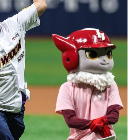
선제 대응"
쳐
기소
수…이병태