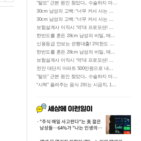
"주식 매일 사고판다"는 美 젊은
남성들…64%가 "나는 인생의
패배자“