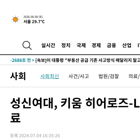
2026.08.08 (토)
서울 29.7℃
5시간 전 >
[속보]규제합리화위원회 부위원장에 김태유 서울대 공대 교
후임
-10238초 전 >
이강인, 폭염 속 AT마드리드 첫 훈련…80명 식사 대접까
-7377초 전 >
미 사업체 일자리, 7월에 2.3만개 순감하고 그 전 2개월 10
실시간
정치
국제
경제
금융
산업
향수정 (2보)
-6825초 전 >
[속보] 미 사업체, 일자리 7월에 2.3만 개 줄어…실업률은 
↓
-2688초 전 >
[속보]이 대통령 "부동산 공급 기존 사고방식 매달리지 말
실천"
-1773초 전 >
이란, "오만과 '중앙 단일 루트' 합의…북쪽 인바운드·남
사회
사회최신
사건/사고
법원/검찰
의료
드는 임시"
1시간 전 >
"낮 기온 소폭 하락"…수도권 폭염중대경보, 폭염경보로 하
1시간 전 >
[속보]이 대통령, '호우피해' 안동·의성 관할 4개 면 특별재
1시간 전 >
[단독]중수청 지원 검사들, 정원 초과 시 낮은 계급 임용…희망
성신여대, 키움 히어로즈-L
수도
2시간 전 >
낮 최고 37도 찜통더위…곳곳 소나기·강원 많은 비[내일날씨
료
2시간 전 >
SK하이닉스, 용인·청주 팹에 54조 투자…"AI 메모리 수요 
3시간 전 >
여자배구 이재영·이다영 자매, 아제르바이잔 투란VC 입단
3시간 전 >
외국인 심판 성 접대 7경기 들여다보니…한국 축구 '5승 2무'
등록 2024.07.04 16:35:26
4시간 전 >
[속보]코스닥, 2.86포인트(0.36%) 내린 798.81마감