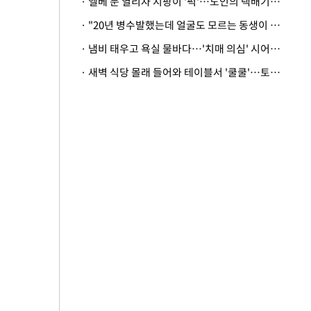
· 엘베 문 열리자 지팡이 '퍽'…노인의 택배기사 폭행 이유
· "20년 병수발했는데 얼굴도 모르는 동생이 유산 절반을"…배다른 형제 상속권 있을까
· 냄비 태우고 욕실 물바다…'치매 의심' 시어머니 검사 권유했다가 '날벼락'
· 새벽 식당 몰래 들어와 테이블서 '쿨쿨'…토사물 남기고 사라진 남성