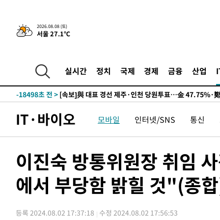
2026.08.08 (토)
서울 27.1℃
8시간 전 >
[속보]뉴욕증시 상승 마감…S&P 0.6% 나스닥 1.3%↑
-28216초 전 >
이란 "호르무즈 재개방 합의 근접…美 배상 선행돼야"
-19263초 전 >
[속보]與최고위원 제주·인천 순회경선…박선원·최민희
실시간
정치
국제
경제
금융
산업
한민수·김용 순
-19216초 전 >
[속보]김민석, 與 전대 당원투표 누적 득표율 45.42%로 
청래 44.56%
-18498초 전 >
[속보]與 대표 경선 제주·인천 당원투표…金 47.75%·
42.08%·宋 10.17%
-18032초 전 >
이강인 "아틀레티코 이적 기뻐…등번호 7번 의미보단 팀 
IT·바이오
모바일
인터넷/SNS
통신
것"
-17967초 전 >
[속보]與 당대표 경선, 제주·인천 권리당원 투표 김민석 
-11741초 전 >
낮 최고 35도 '무더위'…동해안 시간당 30㎜ '강한 비'[
-11011초 전 >
[속보]이강인 "감독님이 원하는 마음 느꼈고, 많은 트로피
이진숙 방통위원장 취임 사
틀레티코 이적"
-10793초 전 >
수도권 40도 육박 '펄펄'…동해안 일부 지역엔 호의주의
에서 부당함 밝힐 것"(종합
-9762초 전 >
온열질환 사망자 3명 늘어…누적 환자 3000명 돌파
-3707초 전 >
강릉에 시간당 81.4㎜ 물폭탄…도로 잠기고 담벼락 붕괴
3분 전 >
백운산서 80년근 천종산삼 9뿌리 발견…감정가 1.3억원
등록 2024.08.02 17:37:18
수정 2024.08.02 17:56:53
41분 전 >
선재도서 해루질 나섰다 실종 60대, 닷새 만에 숨진 채 발견