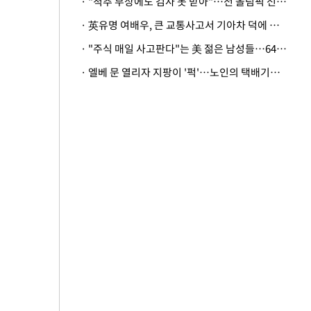
· "척추 부상에도 검사 못 받아"…전 올림픽 선수, 美봅슬레이협회 상대 소송
· 英유명 여배우, 큰 교통사고서 기아차 덕에 살았다
· "주식 매일 사고판다"는 美 젊은 남성들…64%가 "나는 인생의 패배자“
· 엘베 문 열리자 지팡이 '퍽'…노인의 택배기사 폭행 이유