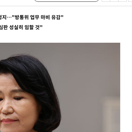
정지…"방통위 업무 마비 유감"
속[다음주
판 성실히 임할 것"
다"
려 죄송"
·서미화·
1위… 정
鄭
위해 뛸
승리
내일날씨]
 원해 아
보