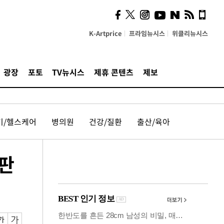
사이 해답 찾았죠"…알을
깨고 나온 '초자아'
K-Artprice
프라임뉴시스
위클리뉴시스
광장
포토
TV뉴시스
제휴 콘텐츠
제보
기/헬스케어
병의원
건강/질환
출산/육아
심판