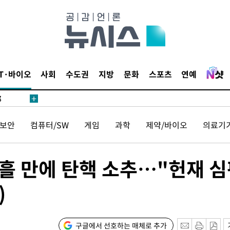
·서미화·
IT·바이오
사회
수도권
지방
문화
스포츠
연예
1위… 정
鄭
위해 뛸
보안
컴퓨터/SW
게임
과학
제약/바이오
의료기
승리
내일날씨]
 원해 아
흘 만에 탄핵 소추…"헌재 
보
)
구글에서 선호하는 매체로 추가