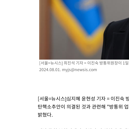
-9762초 전 >
온열질환 사망자 3명 늘어…누적 환자 3000명 돌파
-3707초 전 >
강릉에 시간당 81.4㎜ 물폭탄…도로 잠기고 담벼락 붕괴
3분 전 >
백운산서 80년근 천종산삼 9뿌리 발견…감정가 1.3억원
41분 전 >
선재도서 해루질 나섰다 실종 60대, 닷새 만에 숨진 채 발견
1시간 전 >
남자 농구, 나고야 아시안게임서 '홈팀' 일본과 한일전
1시간 전 >
여수 오동도 해상서 모터보트 전복…1명 사망·1명 실종
2시간 전 >
극한폭염 한풀 꺾이지만…'낮 최고 35도' 무더위, 열대야 계
날씨]
[서울=뉴시스] 최진석 기자 = 이진숙 방통위원장이 1
3시간 전 >
축구협회 "압수수색·성접대 논란 사과…쇄신의 기회로 삼겠
2024.08.01.
myjs@newsis.com
3시간 전 >
[속보]'압수수색·성접대 논란' 축구협회 "실망과 걱정 안겨드
6시간 전 >
'최고 37도' 폭염 지속…강원동해안 최대 150㎜ 비
8시간 전 >
[속보]뉴욕증시 상승 마감…S&P 0.6% 나스닥 1.3%↑
[서울=뉴시스]심지혜 윤현성 기자 = 이진숙
탄핵소추안이 의결된 것과 관련해 "방통위 업
밝혔다.