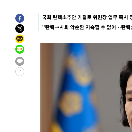
1시간 전 >
남자 농구, 나고야 아시안게임서 '홈팀' 일본과 한일전
1시간 전 >
여수 오동도 해상서 모터보트 전복…1명 사망·1명 실종
국회 탄핵소추안 가결로 위원장 업무 즉시 
2시간 전 >
극한폭염 한풀 꺾이지만…'낮 최고 35도' 무더위, 열대야 계
"탄핵→사퇴 악순환 지속할 수 없어…탄핵심
날씨]
3시간 전 >
축구협회 "압수수색·성접대 논란 사과…쇄신의 기회로 삼겠
3시간 전 >
[속보]'압수수색·성접대 논란' 축구협회 "실망과 걱정 안겨드
6시간 전 >
'최고 37도' 폭염 지속…강원동해안 최대 150㎜ 비
8시간 전 >
[속보]뉴욕증시 상승 마감…S&P 0.6% 나스닥 1.3%↑
-28216초 전 >
이란 "호르무즈 재개방 합의 근접…美 배상 선행돼야"
-19263초 전 >
[속보]與최고위원 제주·인천 순회경선…박선원·최민희
한민수·김용 순
-19216초 전 >
[속보]김민석, 與 전대 당원투표 누적 득표율 45.42%로 
청래 44.56%
-18498초 전 >
[속보]與 대표 경선 제주·인천 당원투표…金 47.75%·
42.08%·宋 10.17%
-18032초 전 >
이강인 "아틀레티코 이적 기뻐…등번호 7번 의미보단 팀 
것"
-17967초 전 >
[속보]與 당대표 경선, 제주·인천 권리당원 투표 김민석 
-11741초 전 >
낮 최고 35도 '무더위'…동해안 시간당 30㎜ '강한 비'[
-11011초 전 >
[속보]이강인 "감독님이 원하는 마음 느꼈고, 많은 트로피
틀레티코 이적"
-10793초 전 >
수도권 40도 육박 '펄펄'…동해안 일부 지역엔 호의주의