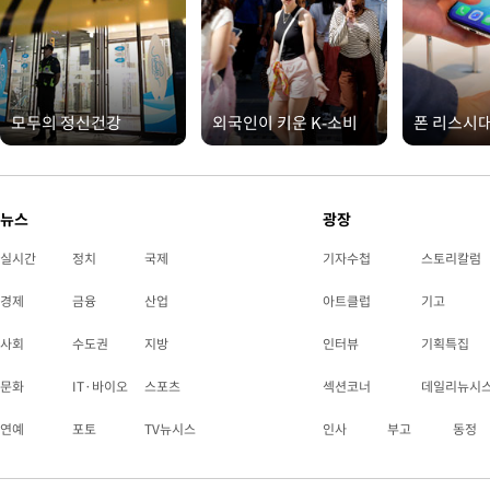
모두의 정신건강
외국인이 키운 K-소비
폰 리스시
뉴스
광장
실시간
정치
국제
기자수첩
스토리칼럼
경제
금융
산업
아트클럽
기고
사회
수도권
지방
인터뷰
기획특집
문화
IT·바이오
스포츠
섹션코너
데일리뉴시
연예
포토
TV뉴시스
인사
부고
동정