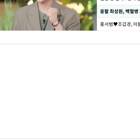
응팔 최성원, 백혈병
홍서범♥조갑경, 아들