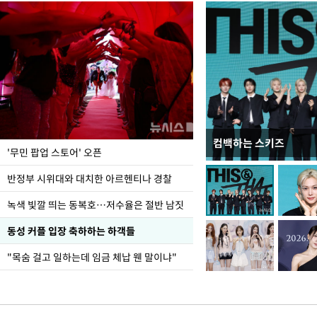
컴백하는 스키즈
지석천 뒤덮은 개구리
'무민 팝업 스토어' 오픈
반정부 시위대와 대치한 아르헨티나 경찰
녹색 빛깔 띄는 동복호…저수율은 절반 남짓
동성 커플 입장 축하하는 하객들
"목숨 걸고 일하는데 임금 체납 웬 말이냐"