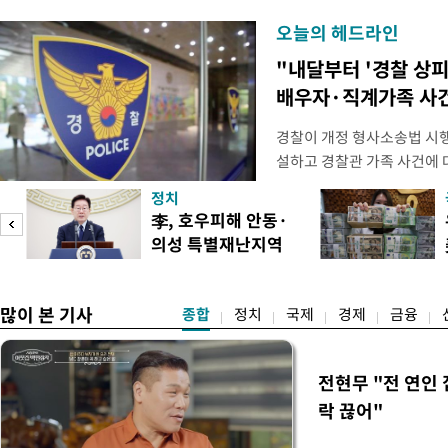
오늘의 헤드라인
"내달부터 '경찰 상피
배우자·직계가족 사건
경찰이 개정 형사소송법 시
설하고 경찰관 가족 사건에 
피제'를 도입한다. 경찰청은 
정치
후속 조치 태스크포스(TF)'
李, 호우피해 안동·
우선 올해 하반기 인사에 
의성 특별재난지역
하던 수사감찰 기능을 인권
도
선포
많이 본 기사
종합
정치
국제
경제
금융
전현무 "전 연인
락 끊어"