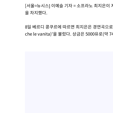
[서울=뉴시스] 이예슬 기자 = 소프라노 최지은이 
-16630초 전 >
[속보]원·달러 환율, 7.7원 내린 1416.1원 마감
을 차지했다.
-16519초 전 >
[속보] 노원서 40.1도 관측…서울, 2018년 이후 첫 40도
-13609초 전 >
[속보]종합특검, '계엄 수용공간 확보' 신용해 前교정본부장 기
8일 베르디 콩쿠르에 따르면 최지은은 경연곡으로 베
-12482초 전 >
외신들도 주목한 韓축구 파문…"국민적 공분에 수사 재개"
che le vanita)'을 불렀다. 상금은 5000유로(약 
-12453초 전 >
11시간 압수수색에 성접대 파문까지…'쑥대밭' 된 축구협회
-11475초 전 >
[속보]규제합리화위원회 부위원장에 김태유 서울대 공대 교수
병태 후임
-7833초 전 >
[속보]국힘 윤리위, '돌려차기 발언' 진종오·서범수 징계 절차 
-3158초 전 >
[속보] 7월 중국 수출 23.9%↑ 수입 27.5%↑…무역총액 25.
-318초 전 >
[속보]'채상병 순직 책임' 임성근, 항소심도 징역 3년
-184초 전 >
[속보]종합특검, '관저이전 봐주기 감사' 유병호 구속기소
53분 전 >
민주 콩고 에볼라환자 4천명 돌파, 4053명 발생 1850명 사망