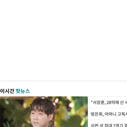
이시간
핫뉴스
"서장훈, 28억에 산
방은희, 어머니 고독사
심판 성 접대 7경기 