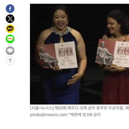
-12453초 전 >
11시간 압수수색에 성접대 파문까지…'쑥대밭' 된 축구협회
-11475초 전 >
[속보]규제합리화위원회 부위원장에 김태유 서울대 공대 교수
병태 후임
-7833초 전 >
[속보]국힘 윤리위, '돌려차기 발언' 진종오·서범수 징계 절차 
-3158초 전 >
[속보] 7월 중국 수출 23.9%↑ 수입 27.5%↑…무역총액 25.
-318초 전 >
[속보]'채상병 순직 책임' 임성근, 항소심도 징역 3년
-184초 전 >
[속보]종합특검, '관저이전 봐주기 감사' 유병호 구속기소
53분 전 >
민주 콩고 에볼라환자 4천명 돌파, 4053명 발생 1850명 사망
-24650초 전 >
"낮 기온 소폭 하락"…수도권 폭염중대경보, 폭염경보로 하향
-24614초 전 >
[속보]이 대통령, '호우피해' 안동·의성 관할 4개 면 특별재난
선포
-24577초 전 >
[단독]중수청 지원 검사들, 정원 초과 시 낮은 계급 임용…희망
갈 수도
-22548초 전 >
낮 최고 37도 찜통더위…곳곳 소나기·강원 많은 비[내일날씨]
-20854초 전 >
SK하이닉스, 용인·청주 팹에 54조 투자…"AI 메모리 수요 선
응"
-17710초 전 >
여자배구 이재영·이다영 자매, 아제르바이잔 투란VC 입단
[서울=뉴시스] 제60회 베르디 국제 성악 콩쿠르 수상자들. 
-16963초 전 >
외국인 심판 성 접대 7경기 들여다보니…한국 축구 '5승 2무'
photo@newsis.com
*재판매 및 DB 금지
-16697초 전 >
[속보]코스닥, 2.86포인트(0.36%) 내린 798.81마감
-16650초 전 >
[속보]코스피, 6200선 약보합…0.60% 내린 6258.77에 마쳐