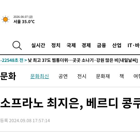
2026.08.07 (금)
서울 35.0℃
53분 전 >
민주 콩고 에볼라환자 4천명 돌파, 4053명 발생 1850명 사망
-24650초 전 >
"낮 기온 소폭 하락"…수도권 폭염중대경보, 폭염경보로 하향
-24614초 전 >
[속보]이 대통령, '호우피해' 안동·의성 관할 4개 면 특별재난
실시간
정치
국제
경제
금융
산업
IT·
선포
-24577초 전 >
[단독]중수청 지원 검사들, 정원 초과 시 낮은 계급 임용…희망
갈 수도
-22548초 전 >
낮 최고 37도 찜통더위…곳곳 소나기·강원 많은 비[내일날씨]
-20854초 전 >
SK하이닉스, 용인·청주 팹에 54조 투자…"AI 메모리 수요 선
문화
문화최신
공연
전시
문화재
책
여
응"
-17710초 전 >
여자배구 이재영·이다영 자매, 아제르바이잔 투란VC 입단
-16963초 전 >
외국인 심판 성 접대 7경기 들여다보니…한국 축구 '5승 2무'
-16697초 전 >
[속보]코스닥, 2.86포인트(0.36%) 내린 798.81마감
소프라노 최지은, 베르디 콩
-16650초 전 >
[속보]코스피, 6200선 약보합…0.60% 내린 6258.77에 마쳐
-16630초 전 >
[속보]원·달러 환율, 7.7원 내린 1416.1원 마감
등록 2024.09.08 17:57:14
-16519초 전 >
[속보] 노원서 40.1도 관측…서울, 2018년 이후 첫 40도
-13609초 전 >
[속보]종합특검, '계엄 수용공간 확보' 신용해 前교정본부장 기
-12482초 전 >
외신들도 주목한 韓축구 파문…"국민적 공분에 수사 재개"