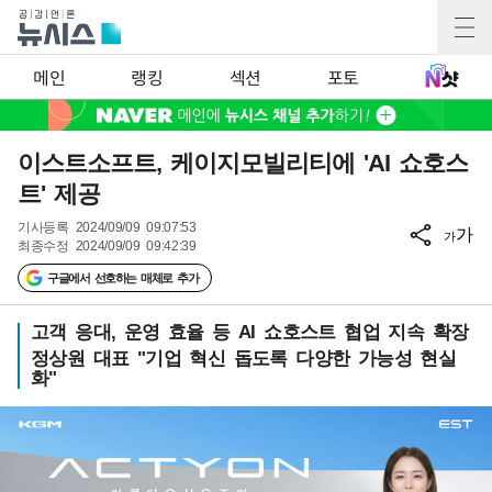
메인
랭킹
섹션
포토
이스트소프트, 케이지모빌리티에 'AI 쇼호스
트' 제공
기사등록
2024/09/09 09:07:53
가
가
최종수정
2024/09/09 09:42:39
구글에서 선호하는 매체로 추가
고객 응대, 운영 효율 등 AI 쇼호스트 협업 지속 확장
정상원 대표 "기업 혁신 돕도록 다양한 가능성 현실
화"