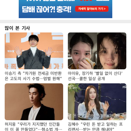
많이 본 기사
이승기 측 "차가원 전세금 미반환
아이유, 장기하 '별일 없이 산다'
은 고도의 사기 수법…엄벌 원해"
선곡…쿨한 일상 공개
허지웅 "우리가 지지했던 인간들
김혜수 "우린 돈 받고 일하는 프
이 이 꼴 만들었다"…형소법 개정
리랜서…받는 만큼 해내야"