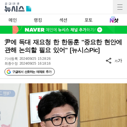
메인
랭킹
섹션
포토
尹에 독대 재요청 한 한동훈 "중요한 현안에
관해 논의할 필요 있어" [뉴시스Pic]
기사등록
2024/09/25 15:28:26
가
가
최종수정
2024/09/25 16:18:16
구글에서 선호하는 매체로 추가