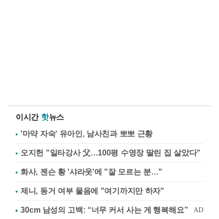
이시간
핫
뉴스
'마약 자숙' 유아인, 남사친과 뽀뽀 근황
오지헌 "일타강사 父…100평 수영장 딸린 집 살았다"
화사, 젠슨 황 '샤라웃'에 "잘 모르는 분…"
제니, 동거 여부 물음에 "여기까지만 하자"