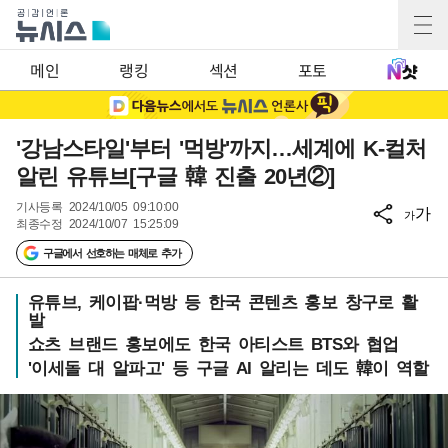
메인
랭킹
섹션
포토
'강남스타일'부터 '먹방'까지…세계에 K-컬처
알린 유튜브[구글 韓 진출 20년②]
기사등록
2024/10/05 09:10:00
가
가
최종수정
2024/10/07 15:25:09
구글에서 선호하는 매체로 추가
유튜브, 케이팝·먹방 등 한국 콘텐츠 홍보 창구로 활
발
쇼츠 브랜드 홍보에도 한국 아티스트 BTS와 협업
'이세돌 대 알파고' 등 구글 AI 알리는 데도 韓이 역할