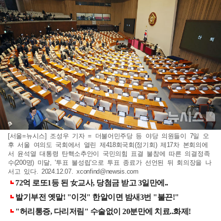
[서울=뉴시스] 조성우 기자 = 더불어민주당 등 야당 의원들이 7일 오
후 서울 여의도 국회에서 열린 제418회국회(정기회) 제17차 본회의에
서 윤석열 대통령 탄핵소추안이 국민의힘 표결 불참에 따른 의결정족
수(200명) 미달, '투표 불성립'으로 투표 종료가 선언된 뒤 회의장을 나
서고 있다. 2024.12.07.
xconfind@newsis.com