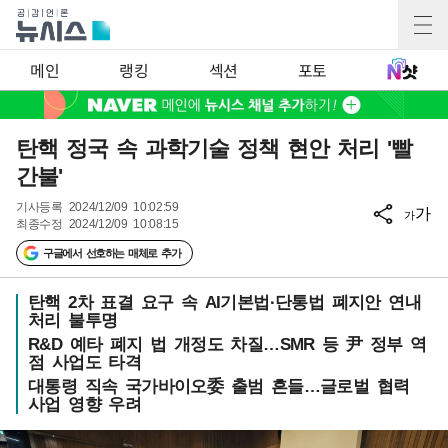
메인
랭킹
섹션
포토
탄핵 정국 속 과학기술 정책 현안 처리 '빨
간불'
기사등록
2024/12/09 10:02:59
가
가
최종수정
2024/12/09 10:08:15
구글에서 선호하는 매체로 추가
탄핵 2차 표결 요구 속 AI기본법·단통법 폐지안 연내
처리 불투명
R&D 예타 폐지 법 개정도 차질…SMR 등 尹 정부 역
점 사업도 타격
대통령 직속 국가바이오委 출범 흔들…글로벌 협력
사업 영향 우려