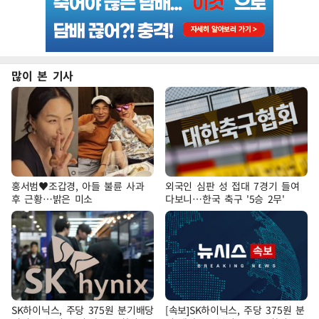
많이 본 기사
홍서범♥조갑경, 아들 불륜 사과
외국인 심판 성 접대 7경기 들여
후 근황…밝은 미소
다보니…한국 축구 '5승 2무'
SK하이닉스, 주당 375원 분기배당
[속보]SK하이닉스, 주당 375원 분