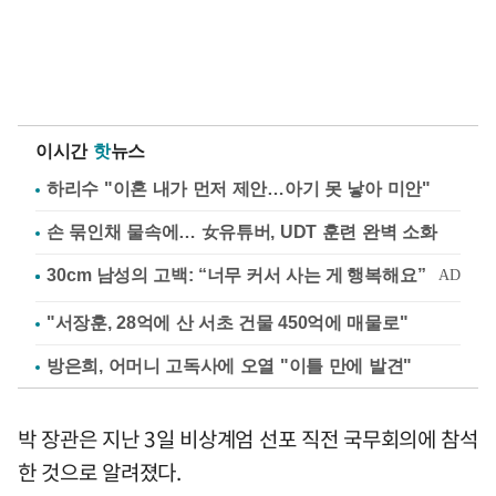
이시간
핫
뉴스
하리수 "이혼 내가 먼저 제안…아기 못 낳아 미안"
손 묶인채 물속에… 女유튜버, UDT 훈련 완벽 소화
"서장훈, 28억에 산 서초 건물 450억에 매물로"
방은희, 어머니 고독사에 오열 "이틀 만에 발견"
박 장관은 지난 3일 비상계엄 선포 직전 국무회의에 참석
한 것으로 알려졌다.