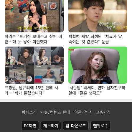
하리수 "미키정 보내주고 싶어 이
백혈병 재발 최성원 "치료가 날
혼…애 못 낳아 미안했다"
죽이는 것 같았다" 눈물
표창원, 남규리에 15년 만에 사
'서준맘' 박세미, 연하 남자친구와
과…"제가 틀렸습니다"
열애 "결혼 생각도"
회사소개
제휴/컨텐츠 판매
약관·정책
고충처리
PC화면
제보하기
앱 다운로드
맨위로↑