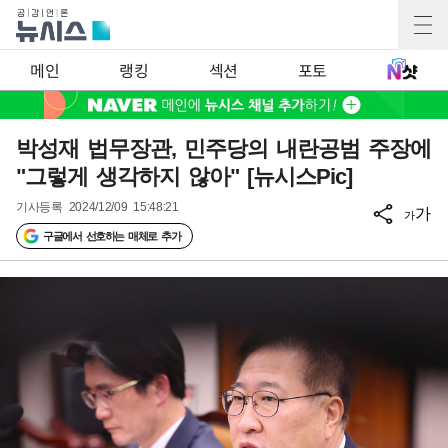
메인
랭킹
섹션
포토
박성재 법무장관, 민주당의 내란공범 주장에
"그렇게 생각하지 않아" [뉴시스Pic]
기사등록
2024/12/09 15:48:21
가
가
구글에서 선호하는 매체로 추가