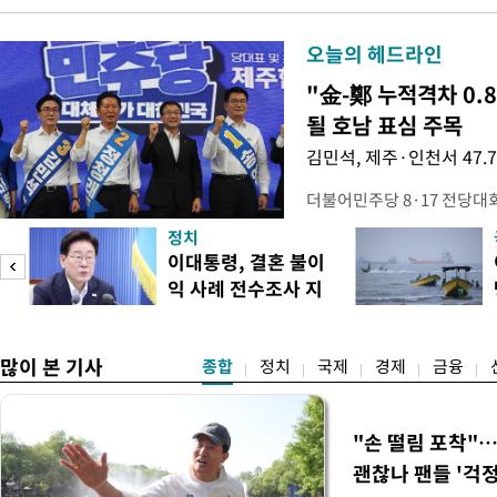
오늘의 헤드라인
"金-鄭 누적격차 0.
될 호남 표심 주목
김민석, 제주·인천서 47.
더불어민주당 8·17 전당대
보가 8일 제주·인천 지역 순
정치
다. 앞서 정청래 후보 우세
이대통령, 결혼 불이
·울산·경남 경선에서 1승 1
익 사례 전수조사 지
제주·인천 경선에서 이기며 '
시
만 두 후보 간 누적 득표율 차
많이 본 기사
종합
정치
국제
경제
금융
"손 떨림 포착"
괜찮나 팬들 '걱정