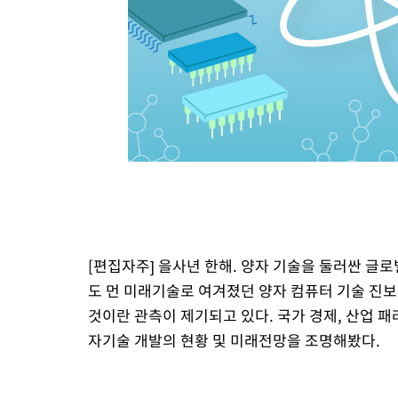
1시간 전 >
극한폭염 한풀 꺾이지만…'낮 최고 35도' 무더위, 열대야 계속[다
날씨]
2시간 전 >
축구협회 "압수수색·성접대 논란 사과…쇄신의 기회로 삼겠다"
2시간 전 >
[속보]'압수수색·성접대 논란' 축구협회 "실망과 걱정 안겨드려 죄
5시간 전 >
'최고 37도' 폭염 지속…강원동해안 최대 150㎜ 비
7시간 전 >
[속보]뉴욕증시 상승 마감…S&P 0.6% 나스닥 1.3%↑
[편집자주] 을사년 한해. 양자 기술을 둘러싼 글
도 먼 미래기술로 여겨졌던 양자 컴퓨터 기술 진
것이란 관측이 제기되고 있다. 국가 경제, 산업 
자기술 개발의 현황 및 미래전망을 조명해봤다.