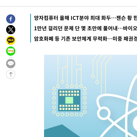
7시간 전 >
[속보]뉴욕증시 상승 마감…S&P 0.6% 나스닥 1.3%↑
-32066초 전 >
이란 "호르무즈 재개방 합의 근접…美 배상 선행돼야"
양자컴퓨터 올해 ICT분야 최대 화두…젠슨 황
-23113초 전 >
[속보]與최고위원 제주·인천 순회경선…박선원·최민희·서미
1만년 걸리던 문제 단 몇 초만에 풀어내…바이오, 
한민수·김용 순
-23066초 전 >
[속보]김민석, 與 전대 당원투표 누적 득표율 45.42%로 1위…
암호화폐 등 기존 보안체계 무력화…미중 패권경
청래 44.56%
-22348초 전 >
[속보]與 대표 경선 제주·인천 당원투표…金 47.75%·鄭
42.08%·宋 10.17%
-21882초 전 >
이강인 "아틀레티코 이적 기뻐…등번호 7번 의미보단 팀 위해 
것"
-21817초 전 >
[속보]與 당대표 경선, 제주·인천 권리당원 투표 김민석 승리
-15591초 전 >
낮 최고 35도 '무더위'…동해안 시간당 30㎜ '강한 비'[내일날
-14861초 전 >
[속보]이강인 "감독님이 원하는 마음 느꼈고, 많은 트로피 원해
틀레티코 이적"
-14643초 전 >
수도권 40도 육박 '펄펄'…동해안 일부 지역엔 호의주의보
-13612초 전 >
온열질환 사망자 3명 늘어…누적 환자 3000명 돌파
-7557초 전 >
강릉에 시간당 81.4㎜ 물폭탄…도로 잠기고 담벼락 붕괴
-3664초 전 >
백운산서 80년근 천종산삼 9뿌리 발견…감정가 1.3억원
-1374초 전 >
선재도서 해루질 나섰다 실종 60대, 닷새 만에 숨진 채 발견
18분 전 >
남자 농구, 나고야 아시안게임서 '홈팀' 일본과 한일전
28분 전 >
여수 오동도 해상서 모터보트 전복…1명 사망·1명 실종