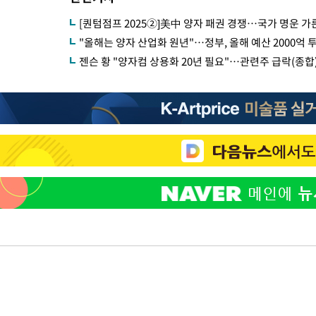
[퀀텀점프 2025②]美中 양자 패권 경쟁…국가 명운 가
"올해는 양자 산업화 원년"…정부, 올해 예산 2000억
젠슨 황 "양자컴 상용화 20년 필요"…관련주 급락(종합