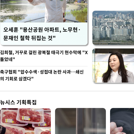
오세훈 "용산공원 아파트, 노무현·
문재인 철학 뒤집는 것"
김희철, 거꾸로 걸린 광복절 태극기 현수막에 "X
돌았네"
축구협회 "압수수색·성접대 논란 사과…쇄신
의 기회로 삼겠다"
뉴시스 기획특집