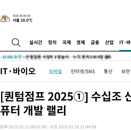
청래 44.56%
-22328초 전 >
[속보]與 대표 경선 제주·인천 당원투표…金 47.75%·鄭
42.08%·宋 10.17%
-21862초 전 >
이강인 "아틀레티코 이적 기뻐…등번호 7번 의미보단 팀 위해 
2026.08.08 (토)
서울 28.0℃
것"
-21797초 전 >
[속보]與 당대표 경선, 제주·인천 권리당원 투표 김민석 승리
-15571초 전 >
낮 최고 35도 '무더위'…동해안 시간당 30㎜ '강한 비'[내일날
-14841초 전 >
[속보]이강인 "감독님이 원하는 마음 느꼈고, 많은 트로피 원해
실시간
정치
국제
경제
금융
산업
IT·
틀레티코 이적"
-14623초 전 >
수도권 40도 육박 '펄펄'…동해안 일부 지역엔 호의주의보
-13592초 전 >
온열질환 사망자 3명 늘어…누적 환자 3000명 돌파
-7537초 전 >
강릉에 시간당 81.4㎜ 물폭탄…도로 잠기고 담벼락 붕괴
IT·바이오
모바일
인터넷/SNS
통신
보안
-3644초 전 >
백운산서 80년근 천종산삼 9뿌리 발견…감정가 1.3억원
-1354초 전 >
선재도서 해루질 나섰다 실종 60대, 닷새 만에 숨진 채 발견
18분 전 >
남자 농구, 나고야 아시안게임서 '홈팀' 일본과 한일전
[퀀텀점프 2025①] 수십조
28분 전 >
여수 오동도 해상서 모터보트 전복…1명 사망·1명 실종
퓨터 개발 랠리
1시간 전 >
극한폭염 한풀 꺾이지만…'낮 최고 35도' 무더위, 열대야 계속[다
날씨]
2시간 전 >
축구협회 "압수수색·성접대 논란 사과…쇄신의 기회로 삼겠다"
2시간 전 >
[속보]'압수수색·성접대 논란' 축구협회 "실망과 걱정 안겨드려 죄
등록 2025.01.11 08:01:00
수정 2025.01.20 11:44:08
5시간 전 >
'최고 37도' 폭염 지속…강원동해안 최대 150㎜ 비