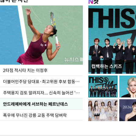
컴백하는 스키즈
이번주 국회에는 무슨 일
2타점 적시타 치는 이정후
더불어민주당 당대표·최고위원 후보 합동연설회
주택용지 검토 알려지자... 신속히 늘어선 '근조화환'
안드레예바에게 서브하는 페르난데스
폭우에 무너진 강릉 교동 주택 담벼락