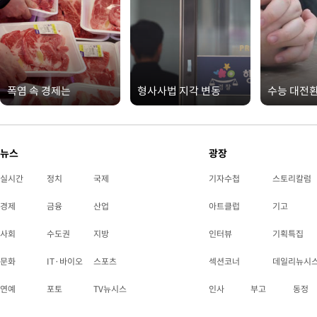
폭염 속 경제는
형사사법 지각 변동
수능 대전
뉴스
광장
실시간
정치
국제
기자수첩
스토리칼럼
경제
금융
산업
아트클럽
기고
사회
수도권
지방
인터뷰
기획특집
문화
IT·바이오
스포츠
섹션코너
데일리뉴시
연예
포토
TV뉴시스
인사
부고
동정