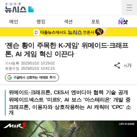
메인
랭킹
섹션
포토
'젠슨 황이 주목한 K-게임' 위메이드·크래프
톤, AI 게임 혁신 이끈다
기사등록
2025/01/10 10:29:02
가
가
최종수정
2025/01/10 10:42:23
구글에서 선호하는 매체로 추가
위메이드·크래프톤, CES서 엔비디아 협력 기술 공개
위메이드넥스트 '미르5', AI 보스 '아스테리온' 개발 중
크래프톤, 이용자와 상호작용하는 AI 캐릭터 'CPC' 소
개