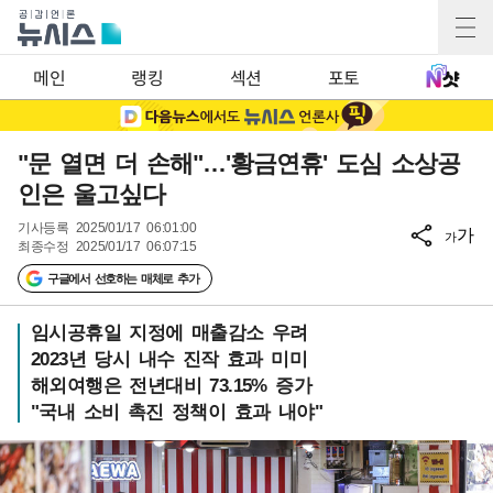
메인
랭킹
섹션
포토
"문 열면 더 손해"…'황금연휴' 도심 소상공
인은 울고싶다
기사등록
2025/01/17 06:01:00
가
가
최종수정
2025/01/17 06:07:15
구글에서 선호하는 매체로 추가
임시공휴일 지정에 매출감소 우려
2023년 당시 내수 진작 효과 미미
해외여행은 전년대비 73.15% 증가
"국내 소비 촉진 정책이 효과 내야"