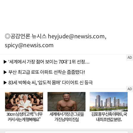
◎공감언론 뉴시스
heyjude@newsis.com
,
spicy@newsis.com