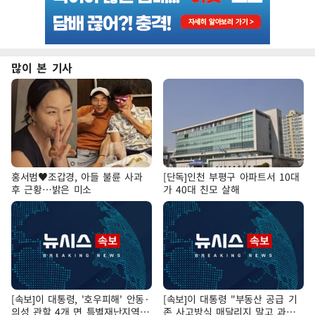
많이 본 기사
홍서범♥조갑경, 아들 불륜 사과
[단독]인천 부평구 아파트서 10대
후 근황…밝은 미소
가 40대 친모 살해
[속보]이 대통령, '호우피해' 안동·
[속보]이 대통령 "부동산 공급 기
의성 관할 4개 면 특별재난지역
존 사고방식 매달리지 말고 과감