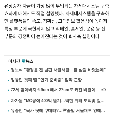
유상증자 자금이 가장 많이 투입되는 차세대시스템 구축
효과에 대해서도 직접 설명했다. 차세대시스템을 구축하
면 플랫폼들의 속도, 정확성, 고객정보 활용성이 높아져
특정 부문에 국한되지 않고 리테일, 홀세일, 운용 등 전
부문의 경쟁력이 높아진다는 것이 회사측 설명이다.
이시간
핫
뉴스
정보석 "황정음 전 남편 서글서글…잘 살길 바랐는데"
정웅인 첫째 딸 "연기 준비중" 깜짝 근황
차가원 "MC몽에 400억 뜯겨…백현 위해 도박빚 갚아줘"
유승민 "육사 탓에 쿠데타?…尹졸업 서울대도 없애나"