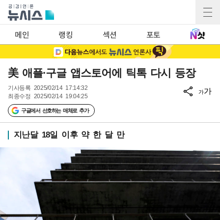
메인
랭킹
섹션
포토
美 애플·구글 앱스토어에 틱톡 다시 등장
기사등록
2025/02/14 17:14:32
가
가
최종수정
2025/02/14 19:04:25
구글에서 선호하는 매체로 추가
지난달 18일 이후 약 한 달 만