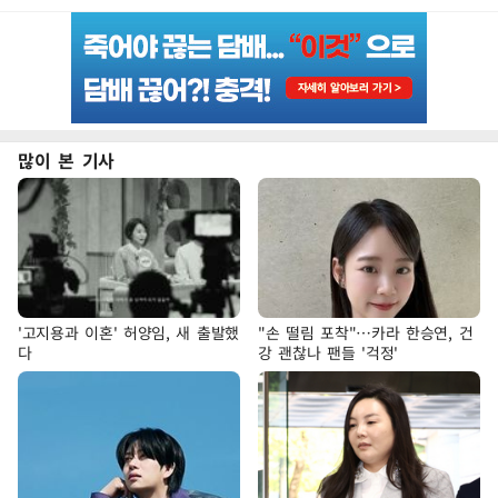
많이 본 기사
'고지용과 이혼' 허양임, 새 출발했
"손 떨림 포착"…카라 한승연, 건
다
강 괜찮나 팬들 '걱정'