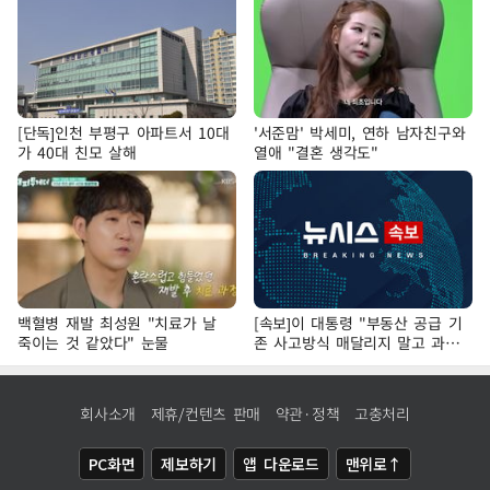
[단독]인천 부평구 아파트서 10대
'서준맘' 박세미, 연하 남자친구와
가 40대 친모 살해
열애 "결혼 생각도"
백혈병 재발 최성원 "치료가 날
[속보]이 대통령 "부동산 공급 기
죽이는 것 같았다" 눈물
존 사고방식 매달리지 말고 과감
히 실천"
회사소개
제휴/컨텐츠 판매
약관·정책
고충처리
PC화면
제보하기
앱 다운로드
맨위로↑