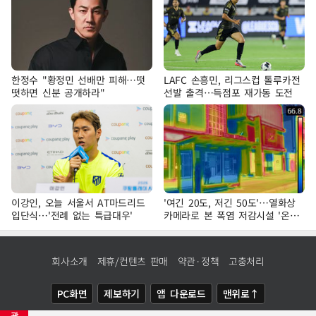
한정수 "황정민 선배만 피해…떳
LAFC 손흥민, 리그스컵 톨루카전
떳하면 신분 공개하라"
선발 출격…득점포 재가동 도전
이강인, 오늘 서울서 AT마드리드
'여긴 20도, 저긴 50도'…열화상
입단식…'전례 없는 특급대우'
카메라로 본 폭염 저감시설 '온도
차'
회사소개
제휴/컨텐츠 판매
약관·정책
고충처리
PC화면
제보하기
앱 다운로드
맨위로↑
광