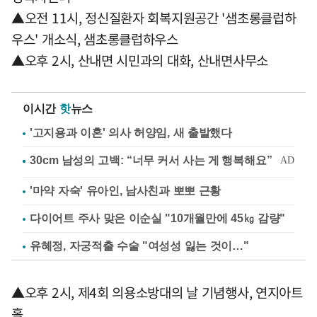
▲오전 11시, 정신질환자 회복지원공간 '샘초롱클럽하
우스' 개소식, 샘초롱클럽하우스
▲오후 2시, 산내면 시민과의 대화, 산내면사무소
이시간
핫
뉴스
'고지용과 이혼' 의사 허양임, 새 출발했다
'마약 자숙' 유아인, 남사친과 뽀뽀 근황
다이어트 주사 맞은 이순실 "10개월만에 45㎏ 감량"
유혜정, 자궁적출 수술 "여성성 잃는 것이…"
▲오후 2시, 제4회 의용소방대의 날 기념행사, 연지아트
홀