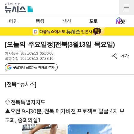
메인
랭킹
섹션
포토
[오늘의 주요일정]전북(3월13일 목요일)
기사등록
2025/03/13 05:00:00
가
가
최종수정
2025/03/13 07:38:10
구글에서 선호하는 매체로 추가
[전북=뉴시스]
◇전북특별자치도
▲오전 9시30분, 전북 메가비전 프로젝트 발굴 4차 보
고회, 중회의실1