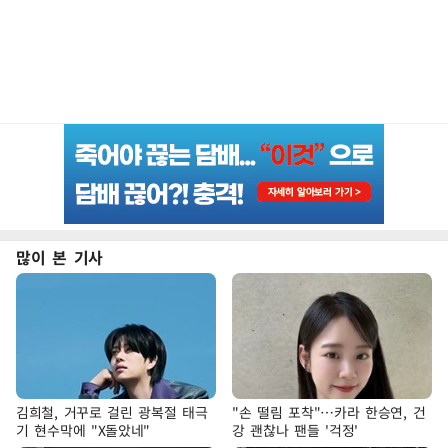
많이 본 기사
김희철, 거꾸로 걸린 광복절 태극
"손 떨림 포착"…카라 한승연, 건
기 현수막에 "X돌았네"
강 괜찮나 팬들 '걱정'