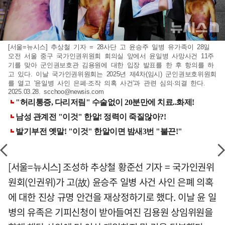
[서울=뉴시스] 추상철 기자 = 28사단 고 윤승주 일병 유가족이 28일
오전 서울 중구 국가인권위원회 회의실 앞에서 윤일병 사망사건 11주
기를 맞아 군인권보호관 김용원에 대한 입장 발표를 한 후 항의를 하
고 있다. 이날 국가인권위원회는 2025년 제4차(임시) 군인권보호위원회
를 열고 '윤일병 사인 은폐·조작 의혹 사건'과 관련 심의·의결 한다.
2025.03.28.
scchoo@newsis.com
[서울=뉴시스] 조성하 추상철 황준선 기자 = 국가인권위
원회(인권위)가 고(故) 윤승주 일병 사건 사인 은폐 의혹
에 대한 진상 규명 안건을 재상정하기로 했다. 이날 윤 일
병의 유족은 기피신청이 받아들여진 김용원 상임위원을