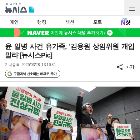
메인
랭킹
섹션
포토
윤 일병 사건 유가족, '김용원 상임위원 개입
말라'[뉴시스Pic]
기사등록
2025/03/28 13:16:31
가
가
구글에서 선호하는 매체로 추가