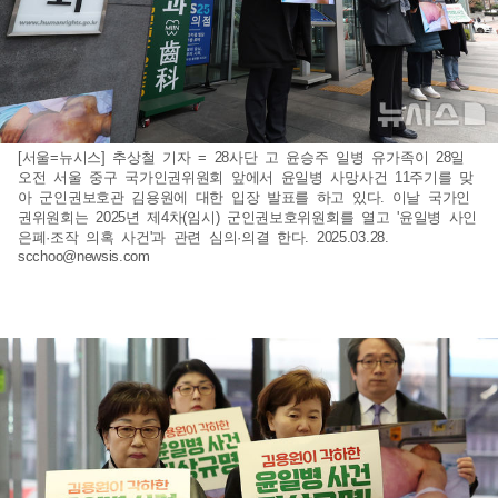
[서울=뉴시스] 추상철 기자 = 28사단 고 윤승주 일병 유가족이 28일
오전 서울 중구 국가인권위원회 앞에서 윤일병 사망사건 11주기를 맞
아 군인권보호관 김용원에 대한 입장 발표를 하고 있다. 이날 국가인
권위원회는 2025년 제4차(임시) 군인권보호위원회를 열고 '윤일병 사인
은폐·조작 의혹 사건'과 관련 심의·의결 한다. 2025.03.28.
scchoo@newsis.com