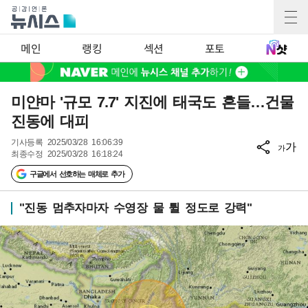
메인
랭킹
섹션
포토
미얀마 '규모 7.7' 지진에 태국도 흔들…건물
진동에 대피
기사등록
2025/03/28 16:06:39
가
가
최종수정
2025/03/28 16:18:24
구글에서 선호하는 매체로 추가
"진동 멈추자마자 수영장 물 튈 정도로 강력"