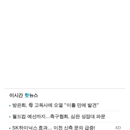
이시간
핫
뉴스
방은희, 母 고독사에 오열 "이틀 만에 발견"
월드컵 예선까지…축구협회, 심판 성접대 파문