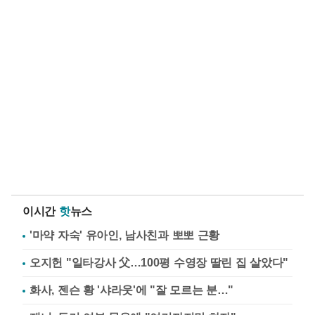
이시간
핫
뉴스
'마약 자숙' 유아인, 남사친과 뽀뽀 근황
오지헌 "일타강사 父…100평 수영장 딸린 집 살았다"
화사, 젠슨 황 '샤라웃'에 "잘 모르는 분…"