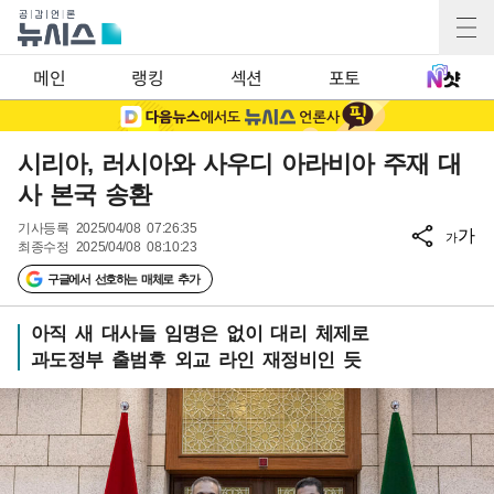
메인
랭킹
섹션
포토
시리아, 러시아와 사우디 아라비아 주재 대
사 본국 송환
기사등록
2025/04/08 07:26:35
가
가
최종수정
2025/04/08 08:10:23
구글에서 선호하는 매체로 추가
아직 새 대사들 임명은 없이 대리 체제로
과도정부 출범후 외교 라인 재정비인 듯