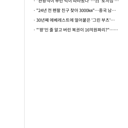
· "관광객이 뿌린 먹이 따라왔나"…日 '토끼섬' 멧돼지, 토끼까지 사냥
· "24년 전 펜팔 친구 찾아 3000㎞"…중국 남성 사연에 '뭉클'
· 30년째 에베레스트에 얼어붙은 '그린 부츠'…드디어 가족 품으로
· "'꽝'인 줄 알고 버린 복권이 16억원짜리?"…극적으로 되찾은 사연