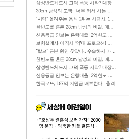
"호날두 결혼식 보러 가자" 2000
명 운집…엉뚱한 커플 결혼식에
'황당'