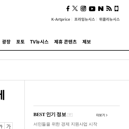
사이 해답 찾았죠"…알을
깨고 나온 '초자아'
K-Artprice
프라임뉴시스
위클리뉴시스
광장
포토
TV뉴시스
제휴 콘텐츠
제보
에