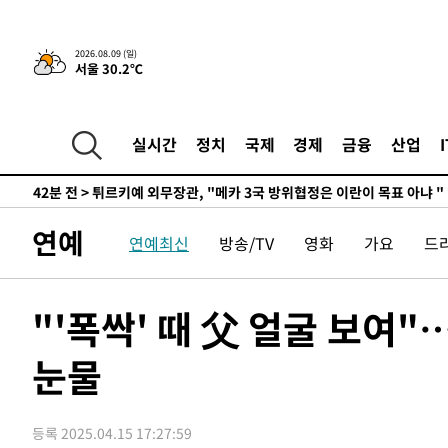
-19500초 전 >
손흥민, 68분 뛰고 2경기 침묵…LAFC, 톨루카에 1-0 승
-18772초 전 >
'2경기 연속 침묵' 손흥민, 톨루카전 68분만 뛰고 슈팅 0
2026.08.09 (일)
서울 30.2℃
-17524초 전 >
이강인, 오늘 서울서 AT마드리드 입단식…'전례 없는 특
-4406초 전 >
'여긴 20도, 저긴 50도'…열화상 카메라로 본 폭염 저감시
차'
-3877초 전 >
콜롬비아 신임 우파 대통령 취임 하루만에 차량폭탄 폭발 
실시간
정치
국제
경제
금융
산업
42분 전 >
튀르키예 외무장관, "메카 3국 방위협정은 이란이 목표 아냐 "
1시간 전 >
이군이 불법 군시설 건설한 레바논 남부에서 레바논군 3명 폭
2시간 전 >
[속보]美중부 사령관, 이스라엘 긴급방문 다중화된 전선 상황
연예
연예최신
방송/TV
영화
가요
드
2시간 전 >
美 국방부, 켄달 전 공군장관 보안허가 취소…“에어포스원 기
론 누출”
2시간 전 >
‘축구의 신’ 아르헨티나 축구 선수 메시의 부친 지병 별세
2시간 전 >
“美 이란전 무기 소진…북한과 분쟁시 주한 미군 취약해질 수
"'폭싹' 때 父 얼굴 보여"
-31586초 전 >
"일본축구협회, 대한축구협회 성 접대 의혹 심판 조사"
눈물
-24228초 전 >
[속보]장은수, KLPGA 제주삼다수 역전 우승…데뷔 10년
정상
-19593초 전 >
"얼마나 더웠으면"…안동 물길공원서 헤엄친 구렁이 '소
-19520초 전 >
손흥민, 68분 뛰고 2경기 침묵…LAFC, 톨루카에 1-0 승
등록 2025.04.15 17:27:59
-18792초 전 >
'2경기 연속 침묵' 손흥민, 톨루카전 68분만 뛰고 슈팅 0