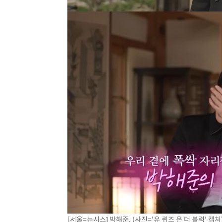
[서울=뉴시스] 박해준. (사진='유 퀴즈 온 더 블럭' 캡처) 