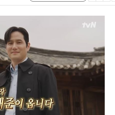
급대우'
설 '온도
사건
 밝혀
발로 부상
 논의
밀정보, 언
 있어”