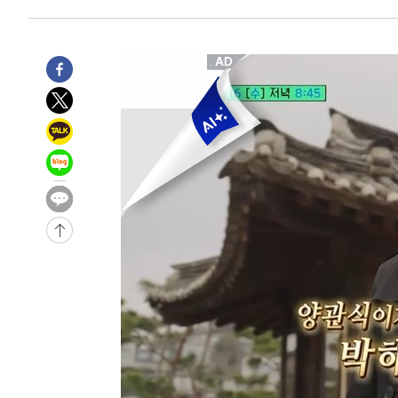
-17544초 전 >
이강인, 오늘 서울서 AT마드리드 입단식…'전례 없는 특
-4426초 전 >
'여긴 20도, 저긴 50도'…열화상 카메라로 본 폭염 저감시
차'
-3897초 전 >
콜롬비아 신임 우파 대통령 취임 하루만에 차량폭탄 폭발 
41분 전 >
튀르키예 외무장관, "메카 3국 방위협정은 이란이 목표 아냐 "
1시간 전 >
이군이 불법 군시설 건설한 레바논 남부에서 레바논군 3명 폭
2시간 전 >
[속보]美중부 사령관, 이스라엘 긴급방문 다중화된 전선 상황
2시간 전 >
美 국방부, 켄달 전 공군장관 보안허가 취소…“에어포스원 기
론 누출”
2시간 전 >
‘축구의 신’ 아르헨티나 축구 선수 메시의 부친 지병 별세
2시간 전 >
“美 이란전 무기 소진…북한과 분쟁시 주한 미군 취약해질 수