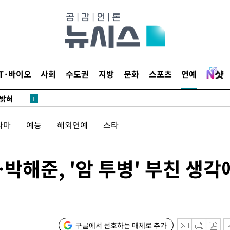
리(종합)
개
급대우'
설 '온도
사건
IT·바이오
사회
수도권
지방
문화
스포츠
연예
 밝혀
발로 부상
 논의
라마
예능
해외연예
스타
밀정보, 언
 있어”
…박해준, '암 투병' 부친 생각
 차에 첫
동'
리(종합)
구글에서 선호하는 매체로 추가
개