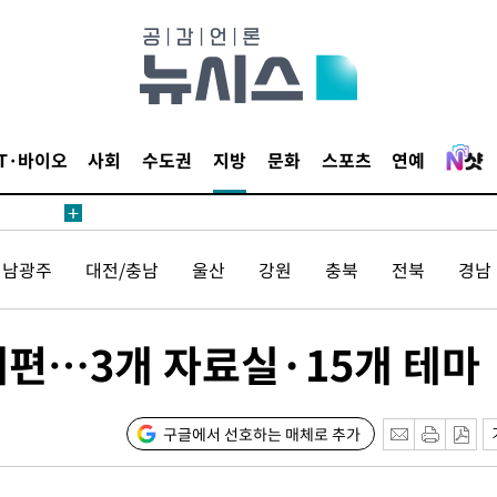
보
견
IT·바이오
사회
수도권
지방
문화
스포츠
연예
계속[다음
전남광주
대전/충남
울산
강원
충북
전북
경남
겠다"
겨드려 죄
개편…3개 자료실·15개 테마
내일날씨]
 원해 아
구글에서 선호하는 매체로 추가
보