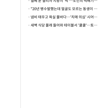
· 엘베 문 열리자 지팡이 '퍽'…노인의 택배기사 폭행 이유
· "20년 병수발했는데 얼굴도 모르는 동생이 유산 절반을"…배다른 형제 상속권 있을까
· 냄비 태우고 욕실 물바다…'치매 의심' 시어머니 검사 권유했다가 '날벼락'
· 새벽 식당 몰래 들어와 테이블서 '쿨쿨'…토사물 남기고 사라진 남성