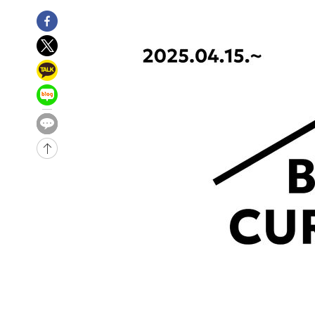
-21536초 전 >
강릉에 시간당 81.4㎜ 물폭탄…도로 잠기고 담벼락 붕괴
-17643초 전 >
백운산서 80년근 천종산삼 9뿌리 발견…감정가 1.3억원
-15353초 전 >
선재도서 해루질 나섰다 실종 60대, 닷새 만에 숨진 채 발
-12887초 전 >
남자 농구, 나고야 아시안게임서 '홈팀' 일본과 한일전
-12263초 전 >
여수 오동도 해상서 모터보트 전복…1명 사망·1명 실종
-8490초 전 >
극한폭염 한풀 꺾이지만…'낮 최고 35도' 무더위, 열대야 
주 날씨]
-5508초 전 >
축구협회 "압수수색·성접대 논란 사과…쇄신의 기회로 삼
-4025초 전 >
[속보]'압수수색·성접대 논란' 축구협회 "실망과 걱정 안
송"
2시간 전 >
'최고 37도' 폭염 지속…강원동해안 최대 150㎜ 비
3시간 전 >
[속보]뉴욕증시 상승 마감…S&P 0.6% 나스닥 1.3%↑