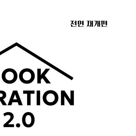
견
계속[다음
겠다"
겨드려 죄