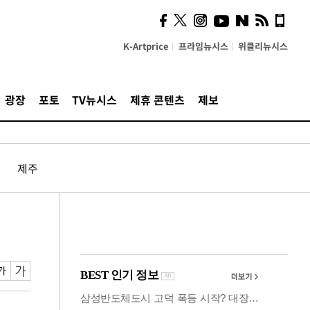
사이 해답 찾았죠"…알을
깨고 나온 '초자아'
K-Artprice
프라임뉴시스
위클리뉴시스
광장
포토
TV뉴시스
제휴 콘텐츠
제보
제주