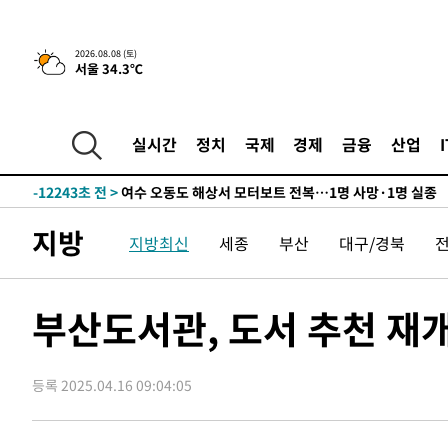
틀레티코 이적"
-28602초 전 >
수도권 40도 육박 '펄펄'…동해안 일부 지역엔 호의주의
-27571초 전 >
온열질환 사망자 3명 늘어…누적 환자 3000명 돌파
2026.08.08 (토)
서울 34.3℃
-21516초 전 >
강릉에 시간당 81.4㎜ 물폭탄…도로 잠기고 담벼락 붕괴
-17623초 전 >
백운산서 80년근 천종산삼 9뿌리 발견…감정가 1.3억원
-15333초 전 >
선재도서 해루질 나섰다 실종 60대, 닷새 만에 숨진 채 발
실시간
정치
국제
경제
금융
산업
-12867초 전 >
남자 농구, 나고야 아시안게임서 '홈팀' 일본과 한일전
-12243초 전 >
여수 오동도 해상서 모터보트 전복…1명 사망·1명 실종
-8470초 전 >
극한폭염 한풀 꺾이지만…'낮 최고 35도' 무더위, 열대야 
지방
지방최신
세종
부산
대구/경북
주 날씨]
-5488초 전 >
축구협회 "압수수색·성접대 논란 사과…쇄신의 기회로 삼
-4005초 전 >
[속보]'압수수색·성접대 논란' 축구협회 "실망과 걱정 안
송"
2시간 전 >
'최고 37도' 폭염 지속…강원동해안 최대 150㎜ 비
부산도서관, 도서 추천 재
3시간 전 >
[속보]뉴욕증시 상승 마감…S&P 0.6% 나스닥 1.3%↑
-29570초 전 >
낮 최고 35도 '무더위'…동해안 시간당 30㎜ '강한 비'[
등록 2025.04.16 09:04:05
-28840초 전 >
[속보]이강인 "감독님이 원하는 마음 느꼈고, 많은 트로피
틀레티코 이적"
-28622초 전 >
수도권 40도 육박 '펄펄'…동해안 일부 지역엔 호의주의
-27591초 전 >
온열질환 사망자 3명 늘어…누적 환자 3000명 돌파