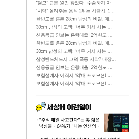
"주식 매일 사고판다"는 美 젊은
남성들…64%가 "나는 인생의
패배자“