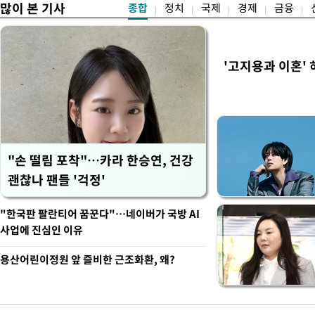
많이 본 기사
종합
정치
국제
경제
금융
'고지용과 이혼' 
"손 떨림 포착"…카라 한승연, 건강
괜찮나 팬들 '걱정'
"한국판 팔란티어 꿈꾼다"…네이버가 국방 AI
사업에 진심인 이유
용산어린이정원 앞 즐비한 근조화환, 왜?