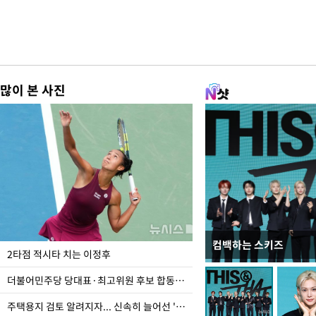
많이 본 사진
컴백하는 스키즈
이번주 국회에는 무슨 일
2타점 적시타 치는 이정후
더불어민주당 당대표·최고위원 후보 합동연설회
주택용지 검토 알려지자... 신속히 늘어선 '근조화환'