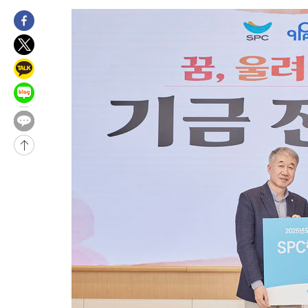
8시간 전 >
[속보]뉴욕증시 상승 마감…S&P 0.6% 나스닥 1.3%↑
-28257초 전 >
이란 "호르무즈 재개방 합의 근접…美 배상 선행돼야"
-19304초 전 >
[속보]與최고위원 제주·인천 순회경선…박선원·최민희·서미
한민수·김용 순
-19257초 전 >
[속보]김민석, 與 전대 당원투표 누적 득표율 45.42%로 1위…
청래 44.56%
-18539초 전 >
[속보]與 대표 경선 제주·인천 당원투표…金 47.75%·鄭
42.08%·宋 10.17%
-18073초 전 >
이강인 "아틀레티코 이적 기뻐…등번호 7번 의미보단 팀 위해 
것"
-18008초 전 >
[속보]與 당대표 경선, 제주·인천 권리당원 투표 김민석 승리
-11782초 전 >
낮 최고 35도 '무더위'…동해안 시간당 30㎜ '강한 비'[내일날
-11052초 전 >
[속보]이강인 "감독님이 원하는 마음 느꼈고, 많은 트로피 원해
틀레티코 이적"
-10834초 전 >
수도권 40도 육박 '펄펄'…동해안 일부 지역엔 호의주의보
-9803초 전 >
온열질환 사망자 3명 늘어…누적 환자 3000명 돌파
-3748초 전 >
강릉에 시간당 81.4㎜ 물폭탄…도로 잠기고 담벼락 붕괴
2분 전 >
백운산서 80년근 천종산삼 9뿌리 발견…감정가 1.3억원
40분 전 >
선재도서 해루질 나섰다 실종 60대, 닷새 만에 숨진 채 발견
1시간 전 >
남자 농구, 나고야 아시안게임서 '홈팀' 일본과 한일전
1시간 전 >
여수 오동도 해상서 모터보트 전복…1명 사망·1명 실종