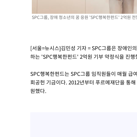
2시간 전 >
극한폭염 한풀 꺾이지만…'낮 최고 35도' 무더위, 열대야 계속[다
날씨]
3시간 전 >
축구협회 "압수수색·성접대 논란 사과…쇄신의 기회로 삼겠다"
SPC그룹, 장애 청소년의 꿈 응원 'SPC행복한펀드' 2억원 전
3시간 전 >
[속보]'압수수색·성접대 논란' 축구협회 "실망과 걱정 안겨드려 죄
6시간 전 >
'최고 37도' 폭염 지속…강원동해안 최대 150㎜ 비
8시간 전 >
[속보]뉴욕증시 상승 마감…S&P 0.6% 나스닥 1.3%↑
[서울=뉴시스]김민성 기자 = SPC그룹은 장애인의
하는 'SPC행복한펀드' 2억원 기부 약정식을 진행
SPC행복한펀드는 SPC그룹 임직원들이 매월 급
회공헌 기금이다. 2012년부터 푸르메재단을 통해 
원했다.