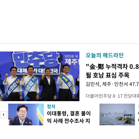
오늘의 헤드라인
"金-鄭 누적격차 0.
될 호남 표심 주목
김민석, 제주·인천서 47.
더불어민주당 8·17 전당대
보가 8일 제주·인천 지역 순
정치
다. 앞서 정청래 후보 우세
이대통령, 결혼 불이
·울산·경남 경선에서 1승 1
익 사례 전수조사 지
제주·인천 경선에서 이기며 '
시
만 두 후보 간 누적 득표율 차