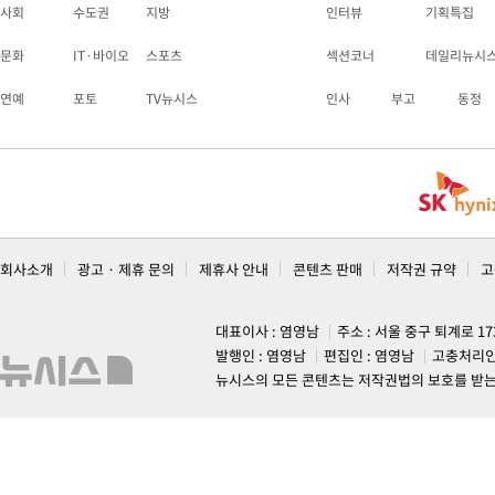
사회
수도권
지방
인터뷰
기획특집
문화
IT·바이오
스포츠
섹션코너
데일리뉴시
연예
포토
TV뉴시스
인사
부고
동정
회사소개
광고 · 제휴 문의
제휴사 안내
콘텐츠 판매
저작권 규약
고
대표이사 : 염영남
주소 : 서울 중구 퇴계로 1
발행인 : 염영남
편집인 : 염영남
고충처리인
뉴시스의 모든 콘텐츠는 저작권법의 보호를 받는 바, 무