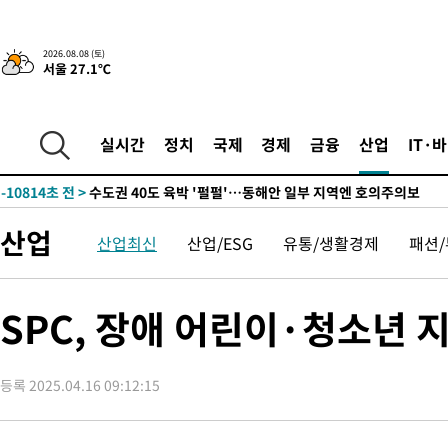
청래 44.56%
-18519초 전 >
[속보]與 대표 경선 제주·인천 당원투표…金 47.75%·鄭
42.08%·宋 10.17%
-18053초 전 >
이강인 "아틀레티코 이적 기뻐…등번호 7번 의미보단 팀 위해 
2026.08.08 (토)
서울 27.1℃
것"
-17988초 전 >
[속보]與 당대표 경선, 제주·인천 권리당원 투표 김민석 승리
-11762초 전 >
낮 최고 35도 '무더위'…동해안 시간당 30㎜ '강한 비'[내일날
-11032초 전 >
[속보]이강인 "감독님이 원하는 마음 느꼈고, 많은 트로피 원해
실시간
정치
국제
경제
금융
산업
IT·
틀레티코 이적"
-10814초 전 >
수도권 40도 육박 '펄펄'…동해안 일부 지역엔 호의주의보
-9783초 전 >
온열질환 사망자 3명 늘어…누적 환자 3000명 돌파
-3728초 전 >
강릉에 시간당 81.4㎜ 물폭탄…도로 잠기고 담벼락 붕괴
산업
산업최신
산업/ESG
유통/생활경제
패션
2분 전 >
백운산서 80년근 천종산삼 9뿌리 발견…감정가 1.3억원
40분 전 >
선재도서 해루질 나섰다 실종 60대, 닷새 만에 숨진 채 발견
1시간 전 >
남자 농구, 나고야 아시안게임서 '홈팀' 일본과 한일전
SPC, 장애 어린이·청소년 
1시간 전 >
여수 오동도 해상서 모터보트 전복…1명 사망·1명 실종
2시간 전 >
극한폭염 한풀 꺾이지만…'낮 최고 35도' 무더위, 열대야 계속[다
날씨]
등록 2025.04.16 09:12:15
3시간 전 >
축구협회 "압수수색·성접대 논란 사과…쇄신의 기회로 삼겠다"
3시간 전 >
[속보]'압수수색·성접대 논란' 축구협회 "실망과 걱정 안겨드려 죄
6시간 전 >
'최고 37도' 폭염 지속…강원동해안 최대 150㎜ 비