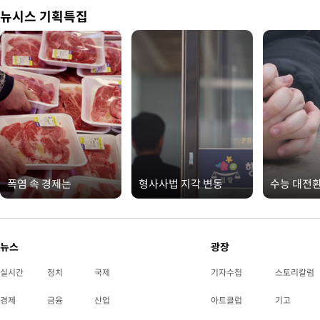
뉴시스 기획특집
폭염 속 경제는
형사사법 지각 변동
수능 대전
뉴스
광장
실시간
정치
국제
기자수첩
스토리칼럼
경제
금융
산업
아트클럽
기고