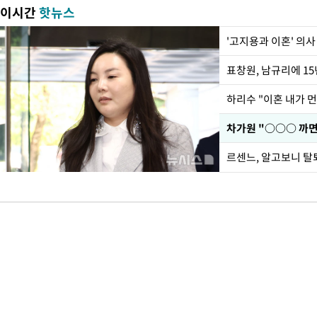
이시간
핫뉴스
'고지용과 이혼' 의사
하리수 "이혼 내가 
르센느, 알고보니 탈