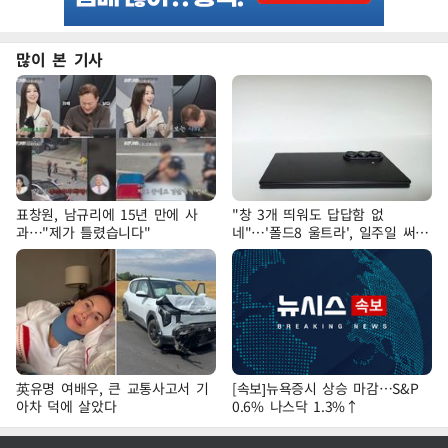
많이 본 기사
표창원, 남규리에 15년 만에 사
"창 3개 띄워도 답답함 없
과…"제가 틀렸습니다"
네"…'폴드8 울트라', 일주일 써보
니
英유명 여배우, 큰 교통사고서 기
[속보]뉴욕증시 상승 마감…S&P
아차 덕에 살았다
0.6% 나스닥 1.3%↑