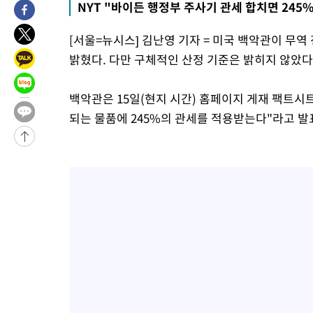
NYT "바이든 행정부 주사기 관세 합치면 245%
-767초 전 >
[속보]코스닥 지수 5%대 급등에 '매수 사이드카' 발동
[서울=뉴시스] 김난영 기자 = 미국 백악관이 무
32분 전 >
[속보]원·달러 환율, 오전 9시 1410.3원
밝혔다. 다만 구체적인 산정 기준은 밝히지 않았다
36분 전 >
[속보]코스닥, 8.85포인트(1.11%) 오른 807.66 개장
36분 전 >
[속보]코스피, 47.56포인트(0.76%) 오른 6306.33 개장
백악관은 15일(현지 시간) 홈페이지 게재 팩트시
1시간 전 >
[속보]지하철 1호선 상행선 용산역 무정차 통과…"집회·시위"
되는 물품에 245%의 관세를 적용받는다"라고 발
1시간 전 >
'낮 최고 34도' 전국 더위 지속…강원·경상권 오전 비
-31249초 전 >
[단독]체온 40.6도 쓰러진 해명…"엄살"이라며 훈련강요
-30257초 전 >
[속보]강훈식 "충청권 246조·영남권 107조 투자 프로젝트 올
수"
-29904초 전 >
[속보]강훈식 "반도체 함께 성장 프로젝트 10년간 1조원 규모 
진…상생무역금융 5조 공급"
-29456초 전 >
[속보]강훈식 "연내 메가특구특별법 제정 추진…인허가·환경
평가 단축"
-27824초 전 >
[속보]경찰, '내부 비리' 자진신고자 징계 감면…포상금 1억으
대
-27068초 전 >
누그러진 극한 폭염…'낮 최고 34도' 무더위는 이어져[내일날씨
-23659초 전 >
제주 골프장서 멧돼지 출현 결국 사살…'이용객 대피'
-21477초 전 >
[속보]원·달러 환율, 2.3원 오른 1418.4원 마감
-21321초 전 >
[속보]코스피, 40.89포인트(0.65%) 오른 6299.66 마감
-21307초 전 >
[속보]코스닥, 55.66포인트(6.97%) 오른 854.47 마감