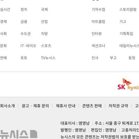
실시간
정치
국제
기자수첩
스토리칼럼
경제
금융
산업
아트클럽
기고
사회
수도권
지방
인터뷰
기획특집
문화
IT·바이오
스포츠
섹션코너
데일리뉴시
연예
포토
TV뉴시스
인사
부고
동정
회사소개
광고 · 제휴 문의
제휴사 안내
콘텐츠 판매
저작권 규약
고
대표이사 : 염영남
주소 : 서울 중구 퇴계로 1
발행인 : 염영남
편집인 : 염영남
고충처리인
뉴시스의 모든 콘텐츠는 저작권법의 보호를 받는 바, 무