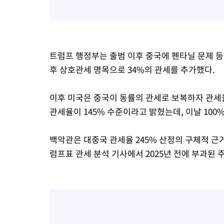
-18014초 전 >
대포통장 107개로 불법도박 수익 5062억 세탁…19명 검거
-16491초 전 >
[속보]이 대통령 "2028년 중순까지 광주 군공항 기능 다른 군
으로 임시 배치해 산단 조기 착공"
-13641초 전 >
포항스틸야드 관중석 천장 석재 낙하…K리그 전구장 긴급 점검
트럼프 행정부는 출범 이후 중국에 펜타닐 문제 등을
-2289초 전 >
[속보]'전장연 시위' 1호선 용산역 상행선 무정차 통과 종료
후 상호관세 명목으로 34%의 관세를 추가했다.
-767초 전 >
[속보]코스닥 지수 5%대 급등에 '매수 사이드카' 발동
32분 전 >
[속보]원·달러 환율, 오전 9시 1410.3원
이후 미국은 중국이 동률의 관세로 보복하자 관세율
36분 전 >
[속보]코스닥, 8.85포인트(1.11%) 오른 807.66 개장
관세율이 145% 수준이라고 밝혔는데, 이날 100%
36분 전 >
[속보]코스피, 47.56포인트(0.76%) 오른 6306.33 개장
1시간 전 >
[속보]지하철 1호선 상행선 용산역 무정차 통과…"집회·시위"
백악관은 대중국 관세율 245% 산정의 구체적 근거
1시간 전 >
'낮 최고 34도' 전국 더위 지속…강원·경상권 오전 비
럼프표 관세 분석 기사에서 2025년 전에 부과된 