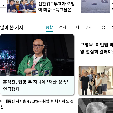
선관위 "투표자 오입
력 죄송…득표율은
정확"
많이 본 기사
종합
정치
국제
경제
금융
고영욱, 이번엔 
영 열심히 일해야
홍석천, 입양 두 자녀에 '재산 상속'
언급했다
이 대통령 지지율 43.3%…취임 후 최저치 또 경
신