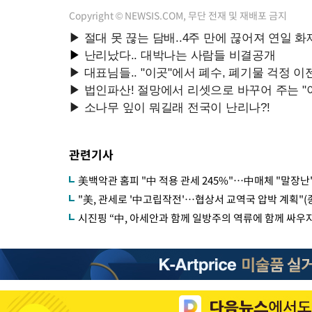
Copyright © NEWSIS.COM, 무단 전재 및 재배포 금지
관련기사
美백악관 홈피 "中 적용 관세 245%"…中매체 "말장난"
"美, 관세로 '中고립작전'…협상서 교역국 압박 계획"(
시진핑 “中, 아세안과 함께 일방주의 역류에 함께 싸우