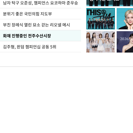
한-미, UFS연합연습 1
남자 탁구 오준성, 챔피언스 요코하마 준우승
분위기 좋은 국민의힘 지도부
부친 장례식 열린 묘소 걷는 리오넬 메시
화재 진행중인 전주수산시장
김주형, 윈덤 챔피언십 공동 5위