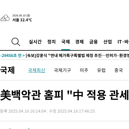
1시간 전 >
'낮 최고 34도' 전국 더위 지속…강원·경상권 오전 비
2026.08.10 (월)
서울 32.4℃
-31249초 전 >
[단독]체온 40.6도 쓰러진 해명…"엄살"이라며 훈련강요
-30257초 전 >
[속보]강훈식 "충청권 246조·영남권 107조 투자 프로젝트 올
수"
-29904초 전 >
[속보]강훈식 "반도체 함께 성장 프로젝트 10년간 1조원 규모 
실시간
정치
국제
경제
금융
산업
IT·
진…상생무역금융 5조 공급"
-29456초 전 >
[속보]강훈식 "연내 메가특구특별법 제정 추진…인허가·환경
평가 단축"
-27824초 전 >
[속보]경찰, '내부 비리' 자진신고자 징계 감면…포상금 1억으
대
-27068초 전 >
누그러진 극한 폭염…'낮 최고 34도' 무더위는 이어져[내일날씨
국제
국제최신
국제기구
미주
유럽
중국
-23659초 전 >
제주 골프장서 멧돼지 출현 결국 사살…'이용객 대피'
-21477초 전 >
[속보]원·달러 환율, 2.3원 오른 1418.4원 마감
-21321초 전 >
[속보]코스피, 40.89포인트(0.65%) 오른 6299.66 마감
美백악관 홈피 "中 적용 관세
-21307초 전 >
[속보]코스닥, 55.66포인트(6.97%) 오른 854.47 마감
-18014초 전 >
대포통장 107개로 불법도박 수익 5062억 세탁…19명 검거
등록 2025.04.16 16:14:04
수정 2025.04.16 17:46:25
-16491초 전 >
[속보]이 대통령 "2028년 중순까지 광주 군공항 기능 다른 군
으로 임시 배치해 산단 조기 착공"
-13641초 전 >
포항스틸야드 관중석 천장 석재 낙하…K리그 전구장 긴급 점검
-2289초 전 >
[속보]'전장연 시위' 1호선 용산역 상행선 무정차 통과 종료