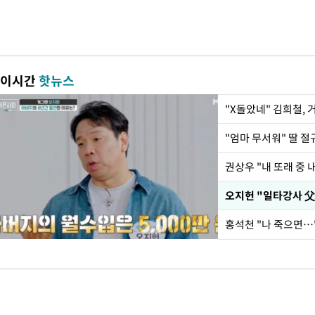
이시간
핫뉴스
"X돌았네" 김희철,
권상우 "내 또래 중 
홍석천 "나 죽으면…