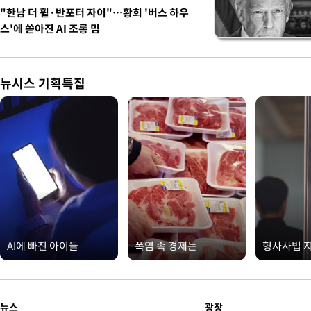
"한남 더 휠·반포터 자이"…황희 '버스 하우
스'에 쏟아진 AI 조롱 밈
뉴시스 기획특집
AI에 빠진 아이들
폭염 속 경제는
형사사법 
뉴스
광장