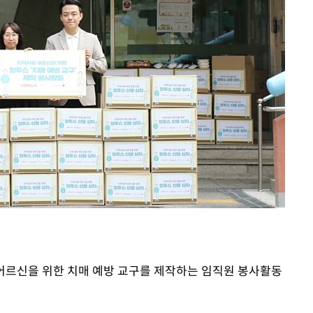
포착
하라 격파
다"
협"
용할까
가피"
 어르신을 위한 치매 예방 교구를 제작하는 임직원 봉사활동