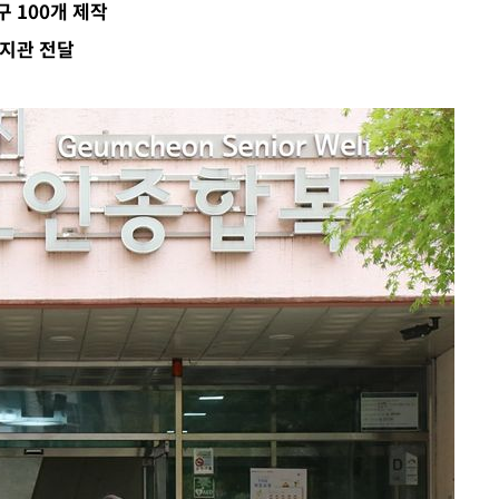
 100개 제작
하라 격파
지관 전달
다"
협"
용할까
가피"
수수색
태세 강
어"
·당황'
'
 혐의