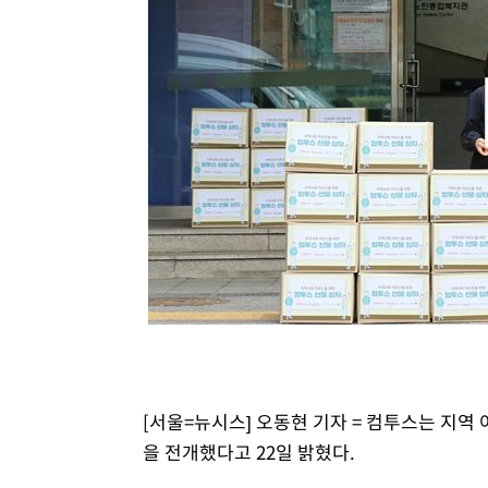
-9056초 전 >
[속보]코스닥, 800p 회복…0.26% 오른 801.67 마감
-8986초 전 >
[속보]코스피, 301.88포인트(4.58%) 내린 6296.38 마감
-8851초 전 >
[속보]원·달러 환율, 0.7원 내린 1423.8원 마감
-6450초 전 >
"여기 떨어졌다"…다누리, 스페이스X 로켓 달 충돌 흔적 
-3495초 전 >
손흥민, 5경기 연속골 실패…LAFC는 승부차기 끝 과달라
1시간 전 >
내일까지 39도 '펄펄'…기상청 "태풍 지나며 폭염 잠시 꺾인
1시간 전 >
트럼프, 한국계 진보 주지사 후보 맹공…"공산주의가 최대 위
1시간 전 >
"美간섭에 합의 지연"…트럼프, '이란 호르무즈 통제권' 수
2시간 전 >
[속보]산업장관 "李정부, 원전 반대 안해…안정 전력 위해 불
[서울=뉴시스] 오동현 기자 = 컴투스는 지역
을 전개했다고 22일 밝혔다.