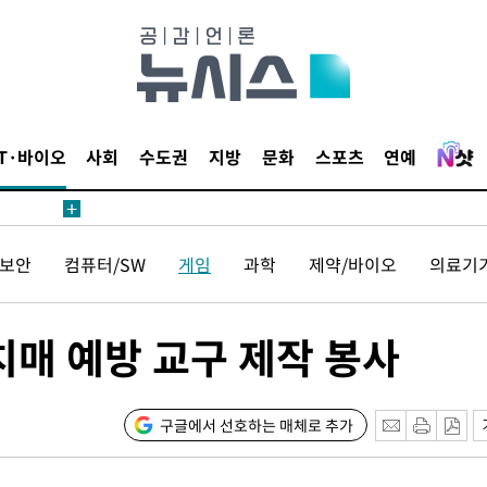
가피"
수수색
태세 강
IT·바이오
사회
수도권
지방
문화
스포츠
연예
보안
컴퓨터/SW
게임
과학
제약/바이오
의료기
어"
·당황'
'
치매 예방 교구 제작 봉사
 혐의
구글에서 선호하는 매체로 추가
포착