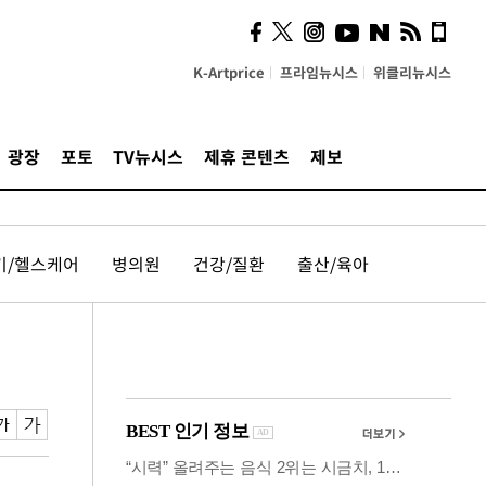
의견, 국토부·LH에 충실히
전달할 것"
K-Artprice
프라임뉴시스
위클리뉴시스
광장
포토
TV뉴시스
제휴 콘텐츠
제보
기/헬스케어
병의원
건강/질환
출산/육아