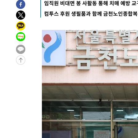
임직원 비대면 봉 사활동 통해 치매 예방 교구
-3495초 전 >
손흥민, 5경기 연속골 실패…LAFC는 승부차기 끝 과달라
컴투스 후원 생필품과 함께 금천노인종합복
1시간 전 >
내일까지 39도 '펄펄'…기상청 "태풍 지나며 폭염 잠시 꺾인
1시간 전 >
트럼프, 한국계 진보 주지사 후보 맹공…"공산주의가 최대 위
1시간 전 >
"美간섭에 합의 지연"…트럼프, '이란 호르무즈 통제권' 수
2시간 전 >
[속보]산업장관 "李정부, 원전 반대 안해…안정 전력 위해 불
-31535초 전 >
경찰, '홍명보는 2순위' 결론냈던 스포츠윤리센터도 압
-17131초 전 >
[속보]합참 "北 발사체는 단거리탄도미사일…감시·경계
화"
-16879초 전 >
日방위성, 北이 동해로 쏜 발사체는 탄도미사일 가능성
-15309초 전 >
[속보] SKT, 에이닷 서비스 장애 발생…"원인 파악 중"
-14715초 전 >
[속보]합참 "북, 동해상으로 미상 발사체 발사"
-14111초 전 >
'낮 최고 39도' 불볕더위…한밤 열대야도 계속[내일날씨]
-14070초 전 >
[속보]7~9일 프로야구 3연전도 폭염 취소…11일 재개
-13732초 전 >
"韓 외환시장 개입 관측 배경엔 美의 대한국 무역적자 있
-13559초 전 >
'월드컵 탈락 후폭풍' 축구협회…초유의 압수수색에 '충격
-13399초 전 >
서울 낮 37.9도, 올여름 최고치 경신…영등포 순간 '40도
-12961초 전 >
[속보]종합특검, 대검 추가 압수수색…내란 중요임무종사