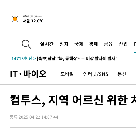
2시간 전 >
[속보]산업장관 "李정부, 원전 반대 안해…안정 전력 위해 불
-31535초 전 >
경찰, '홍명보는 2순위' 결론냈던 스포츠윤리센터도 압
2026.08.06 (목)
서울 32.6℃
-17131초 전 >
[속보]합참 "北 발사체는 단거리탄도미사일…감시·경계
화"
-16879초 전 >
日방위성, 北이 동해로 쏜 발사체는 탄도미사일 가능성
-15309초 전 >
[속보] SKT, 에이닷 서비스 장애 발생…"원인 파악 중"
실시간
정치
국제
경제
금융
산업
-14715초 전 >
[속보]합참 "북, 동해상으로 미상 발사체 발사"
-14111초 전 >
'낮 최고 39도' 불볕더위…한밤 열대야도 계속[내일날씨]
-14070초 전 >
[속보]7~9일 프로야구 3연전도 폭염 취소…11일 재개
IT·바이오
모바일
인터넷/SNS
통신
-13732초 전 >
"韓 외환시장 개입 관측 배경엔 美의 대한국 무역적자 있
-13559초 전 >
'월드컵 탈락 후폭풍' 축구협회…초유의 압수수색에 '충격
-13399초 전 >
서울 낮 37.9도, 올여름 최고치 경신…영등포 순간 '40도
컴투스, 지역 어르신 위한 
-12961초 전 >
[속보]종합특검, 대검 추가 압수수색…내란 중요임무종사
-9056초 전 >
[속보]코스닥, 800p 회복…0.26% 오른 801.67 마감
등록 2025.04.22 14:07:44
-8986초 전 >
[속보]코스피, 301.88포인트(4.58%) 내린 6296.38 마감
-8851초 전 >
[속보]원·달러 환율, 0.7원 내린 1423.8원 마감
-6450초 전 >
"여기 떨어졌다"…다누리, 스페이스X 로켓 달 충돌 흔적 