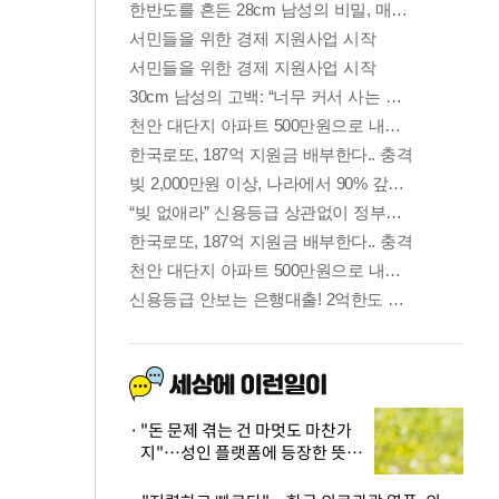
"돈 문제 겪는 건 마멋도 마찬가
지"…성인 플랫폼에 등장한 뜻밖
의 스타