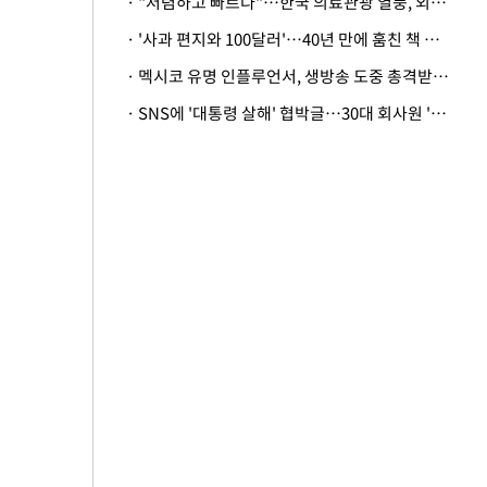
· "저렴하고 빠르다"…한국 의료관광 열풍, 외신도 주목
· '사과 편지와 100달러'…40년 만에 훔친 책 돌려준 美 절도범
· 멕시코 유명 인플루언서, 생방송 도중 총격받아 사망
· SNS에 '대통령 살해' 협박글…30대 회사원 '불구속 송치'