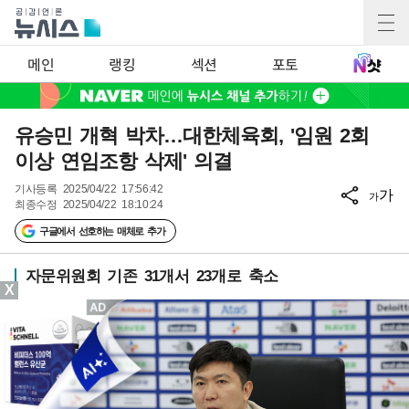
메인
랭킹
섹션
포토
유승민 개혁 박차…대한체육회, '임원 2회
이상 연임조항 삭제' 의결
기사등록
2025/04/22 17:56:42
가
가
최종수정
2025/04/22 18:10:24
구글에서 선호하는 매체로 추가
자문위원회 기존 31개서 23개로 축소
X