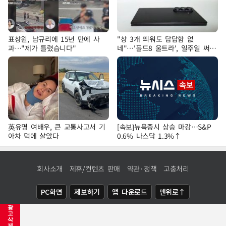
표창원, 남규리에 15년 만에 사
"창 3개 띄워도 답답함 없
과…"제가 틀렸습니다"
네"…'폴드8 울트라', 일주일 써보
니
英유명 여배우, 큰 교통사고서 기
[속보]뉴욕증시 상승 마감…S&P
아차 덕에 살았다
0.6% 나스닥 1.3%↑
회사소개
제휴/컨텐츠 판매
약관·정책
고충처리
PC화면
제보하기
앱 다운로드
맨위로↑
광
COPYRIGHTⓒ
NEWSIS
ALL RIGHTS RESERVED.
고
삭
제