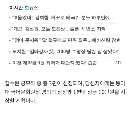
이시간
핫
뉴스
"X돌았네" 김희철, 거꾸로 태극기 분노 하루만에…
'개콘' 김성원, 오늘 모친상…슬픔 속 빈소 지켜
"엄마 무서워" 딸 절규에도 만취 질주…예비신랑 참변
오지헌 "일타강사 父…100평 수영장 딸린 집 살았다"
접수된 공모작 중 총 3편이 선정되며, 당선자에게는 동아
대 국어문화원장 명의의 상장과 1편당 상금 10만원을 시
상할 계획이다.