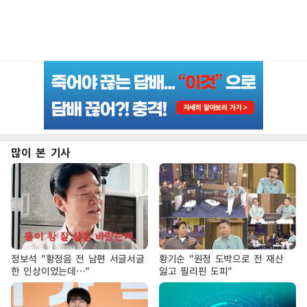
많이 본 기사
정보석 "황정음 전 남편 서글서글
황기순 "원정 도박으로 전 재산
한 인상이었는데…"
잃고 필리핀 도피"