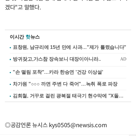
겠다"고 말했다.
이시간
핫
뉴스
표창원, 남규리에 15년 만에 사과…"제가 틀렸습니다"
"손 떨림 포착"…카라 한승연 '건강 이상설'
차가원 "○○○ 까면 주변 다 죽어"…녹취 폭로 파장
김희철, 거꾸로 걸린 광복절 태극기 현수막에 "X돌았네"
◎공감언론 뉴시스
kys0505@newsis.com