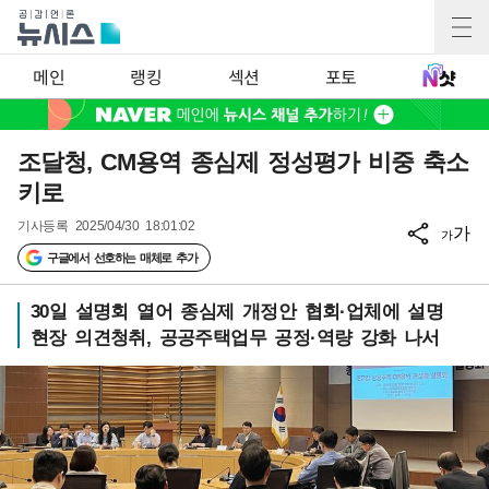
메인
랭킹
섹션
포토
조달청, CM용역 종심제 정성평가 비중 축소
키로
기사등록
2025/04/30 18:01:02
가
가
구글에서 선호하는 매체로 추가
30일 설명회 열어 종심제 개정안 협회·업체에 설명
현장 의견청취, 공공주택업무 공정·역량 강화 나서