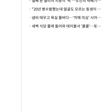
· 엘베 문 열리자 지팡이 '퍽'…노인의 택배기사 폭행 이유
· "20년 병수발했는데 얼굴도 모르는 동생이 유산 절반을"…배다른 형제 상속권 있을까
· 냄비 태우고 욕실 물바다…'치매 의심' 시어머니 검사 권유했다가 '날벼락'
· 새벽 식당 몰래 들어와 테이블서 '쿨쿨'…토사물 남기고 사라진 남성