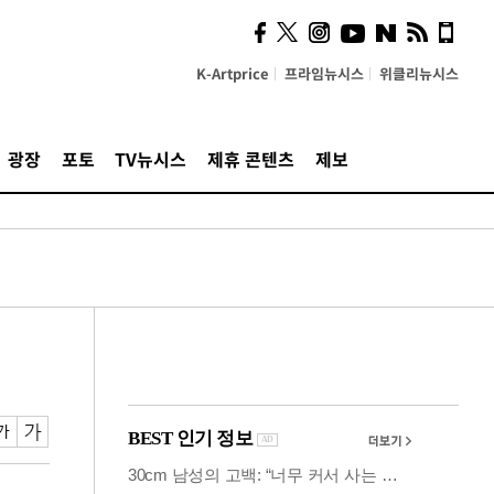
사이 해답 찾았죠"…알을
깨고 나온 '초자아'
K-Artprice
프라임뉴시스
위클리뉴시스
광장
포토
TV뉴시스
제휴 콘텐츠
제보