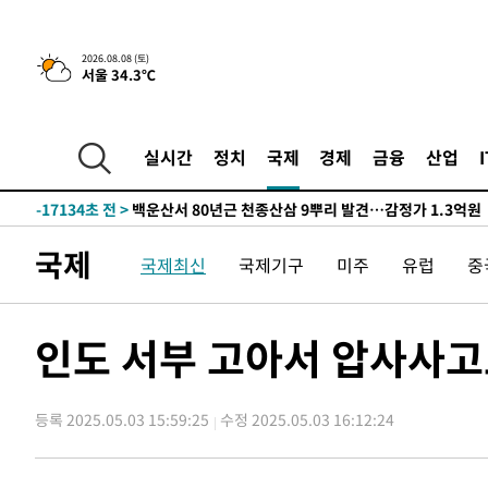
4시간 전 >
[속보]뉴욕증시 상승 마감…S&P 0.6% 나스닥 1.3%↑
-29061초 전 >
낮 최고 35도 '무더위'…동해안 시간당 30㎜ '강한 비'[
2026.08.08 (토)
서울 34.3℃
-28331초 전 >
[속보]이강인 "감독님이 원하는 마음 느꼈고, 많은 트로피
틀레티코 이적"
-28113초 전 >
수도권 40도 육박 '펄펄'…동해안 일부 지역엔 호의주의
-27082초 전 >
온열질환 사망자 3명 늘어…누적 환자 3000명 돌파
실시간
정치
국제
경제
금융
산업
-21027초 전 >
강릉에 시간당 81.4㎜ 물폭탄…도로 잠기고 담벼락 붕괴
-17134초 전 >
백운산서 80년근 천종산삼 9뿌리 발견…감정가 1.3억원
-14844초 전 >
선재도서 해루질 나섰다 실종 60대, 닷새 만에 숨진 채 발
국제
국제최신
국제기구
미주
유럽
중
-12378초 전 >
남자 농구, 나고야 아시안게임서 '홈팀' 일본과 한일전
-11754초 전 >
여수 오동도 해상서 모터보트 전복…1명 사망·1명 실종
-7981초 전 >
극한폭염 한풀 꺾이지만…'낮 최고 35도' 무더위, 열대야 
인도 서부 고아서 압사사고
주 날씨]
-4999초 전 >
축구협회 "압수수색·성접대 논란 사과…쇄신의 기회로 삼
-3516초 전 >
[속보]'압수수색·성접대 논란' 축구협회 "실망과 걱정 안
송"
등록 2025.05.03 15:59:25
수정 2025.05.03 16:12:24
2시간 전 >
'최고 37도' 폭염 지속…강원동해안 최대 150㎜ 비
4시간 전 >
[속보]뉴욕증시 상승 마감…S&P 0.6% 나스닥 1.3%↑
-29061초 전 >
낮 최고 35도 '무더위'…동해안 시간당 30㎜ '강한 비'[