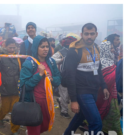
 원해 아
보
견
계속[다음
겠다"
겨드려 죄