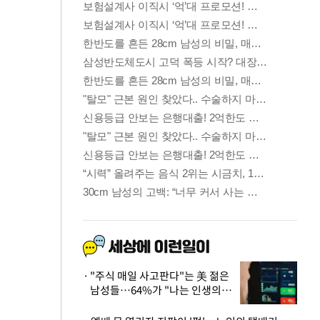
"주식 매일 사고판다"는 美 젊은
남성들…64%가 "나는 인생의
패배자“