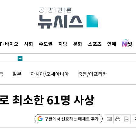
내일날씨]
 원해 아
보
IT·바이오
사회
수도권
지방
문화
스포츠
연예
견
국
일본
아시아/오세아니아
중동/아프리카
계속[다음
로 최소한 61명 사상
겠다"
겨드려 죄
구글에서 선호하는 매체로 추가
내일날씨]