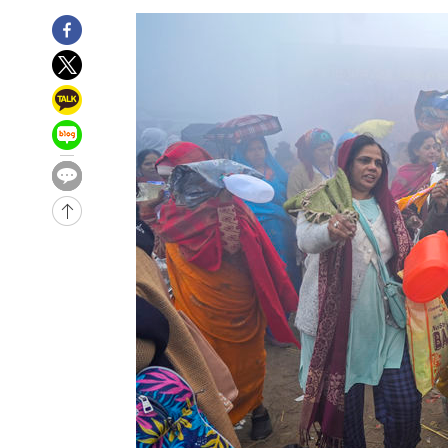
-28331초 전 >
[속보]이강인 "감독님이 원하는 마음 느꼈고, 많은 트로피
틀레티코 이적"
-28113초 전 >
수도권 40도 육박 '펄펄'…동해안 일부 지역엔 호의주의
-27082초 전 >
온열질환 사망자 3명 늘어…누적 환자 3000명 돌파
-21027초 전 >
강릉에 시간당 81.4㎜ 물폭탄…도로 잠기고 담벼락 붕괴
-17134초 전 >
백운산서 80년근 천종산삼 9뿌리 발견…감정가 1.3억원
-14844초 전 >
선재도서 해루질 나섰다 실종 60대, 닷새 만에 숨진 채 발
-12378초 전 >
남자 농구, 나고야 아시안게임서 '홈팀' 일본과 한일전
-11754초 전 >
여수 오동도 해상서 모터보트 전복…1명 사망·1명 실종
-7981초 전 >
극한폭염 한풀 꺾이지만…'낮 최고 35도' 무더위, 열대야 
주 날씨]
-4999초 전 >
축구협회 "압수수색·성접대 논란 사과…쇄신의 기회로 삼
-3516초 전 >
[속보]'압수수색·성접대 논란' 축구협회 "실망과 걱정 안
송"
2시간 전 >
'최고 37도' 폭염 지속…강원동해안 최대 150㎜ 비
4시간 전 >
[속보]뉴욕증시 상승 마감…S&P 0.6% 나스닥 1.3%↑