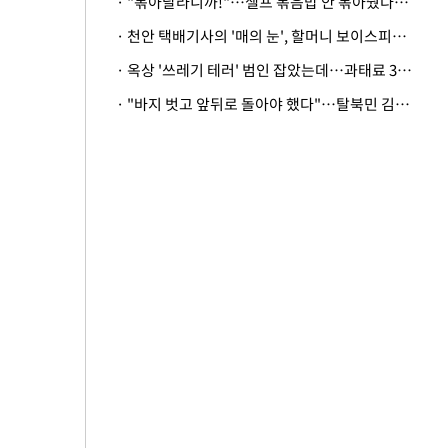
· "볶아달라니까!"…셀프 볶음밥 안 볶아줬다고 사장 폭행한 손님
· 천안 택배기사의 '매의 눈', 할머니 보이스피싱 피해 막아
· 옥상 '쓰레기 테러' 범인 잡았는데…과태료 3만원 처분에 숙박업주 허탈
· "바지 벗고 앞뒤로 돌아야 했다"…탈북민 김서아, 기쁨조 검사 수치심 회상