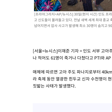
-11508초 전 >
[속보]원·달러 환율, 7.7원 내린 1416.1원 마감
-11397초 전 >
[속보] 노원서 40.1도 관측…서울, 2018년 이후 첫 40도
[프라야그라지=AP/뉴시스] 30일(현지 시간) 인도 프
고 신도들이 몰려들고 있다. 전날 새벽 세계 최대 종교
-8487초 전 >
[속보]종합특검, '계엄 수용공간 확보' 신용해 前교정본부
넘어지면서 압사 사고가 발생해 최소 30명이 숨지고 90여 
-7360초 전 >
외신들도 주목한 韓축구 파문…"국민적 공분에 수사 재개"
-7331초 전 >
11시간 압수수색에 성접대 파문까지…'쑥대밭' 된 축구협
-6353초 전 >
[속보]규제합리화위원회 부위원장에 김태유 서울대 공대 
태 후임
-2711초 전 >
[속보]국힘 윤리위, '돌려차기 발언' 진종오·서범수 징계 
[서울=뉴시스]이재준 기자 = 인도 서부 고
32분 전 >
[속보] 7월 중국 수출 23.9%↑ 수입 27.5%↑…무역총액 25
나 적어도 61명이 죽거나 다쳤다고 PTI와 AP
1시간 전 >
[속보]'채상병 순직 책임' 임성근, 항소심도 징역 3년
매체에 따르면 고아 주도 파나지로부터 40k
라 축제 동안 열광한 힌두교 신자 수천명이 
짓밟는 사태가 발생했다.