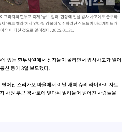
라야그라지의 힌두교 축제 '쿰브 멜라' 현장에 전날 압사 사고에도 불구하
 축제 '쿰브 멜라'에서 앞다퉈 강물에 입수하려던 신도들이 바리케이드가
장 기소
명이 다친 것으로 알려졌다. 2025.01.31.
회
교수…이병
절차 개시
아주에 있는 힌두사원에서 신자들이 몰리면서 압사사고가 일어
.3%↑
 통신 등이 3일 보도했다.
m 떨어진 스리가오 마을에서 이날 새벽 슈리 라이라이 자트
현지 사원 부근 경사로에 앞다퉈 밀려들어 넘어진 사람들을