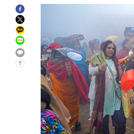
-7331초 전 >
11시간 압수수색에 성접대 파문까지…'쑥대밭' 된 축구협
-6353초 전 >
[속보]규제합리화위원회 부위원장에 김태유 서울대 공대 
태 후임
-2711초 전 >
[속보]국힘 윤리위, '돌려차기 발언' 진종오·서범수 징계 
32분 전 >
[속보] 7월 중국 수출 23.9%↑ 수입 27.5%↑…무역총액 25
1시간 전 >
[속보]'채상병 순직 책임' 임성근, 항소심도 징역 3년
-28875초 전 >
[속보]이 대통령 "부동산 공급 기존 사고방식 매달리지 
실천"
-27960초 전 >
이란, "오만과 '중앙 단일 루트' 합의…북쪽 인바운드·남
운드는 임시"
-19528초 전 >
"낮 기온 소폭 하락"…수도권 폭염중대경보, 폭염경보로
-19492초 전 >
[속보]이 대통령, '호우피해' 안동·의성 관할 4개 면 특
선포
-19455초 전 >
[단독]중수청 지원 검사들, 정원 초과 시 낮은 계급 임용
갈 수도
-17426초 전 >
낮 최고 37도 찜통더위…곳곳 소나기·강원 많은 비[내일
-15732초 전 >
SK하이닉스, 용인·청주 팹에 54조 투자…"AI 메모리 수
응"
-12588초 전 >
여자배구 이재영·이다영 자매, 아제르바이잔 투란VC 입
-11841초 전 >
외국인 심판 성 접대 7경기 들여다보니…한국 축구 '5승 2
-11575초 전 >
[속보]코스닥, 2.86포인트(0.36%) 내린 798.81마감
-11528초 전 >
[속보]코스피, 6200선 약보합…0.60% 내린 6258.77에