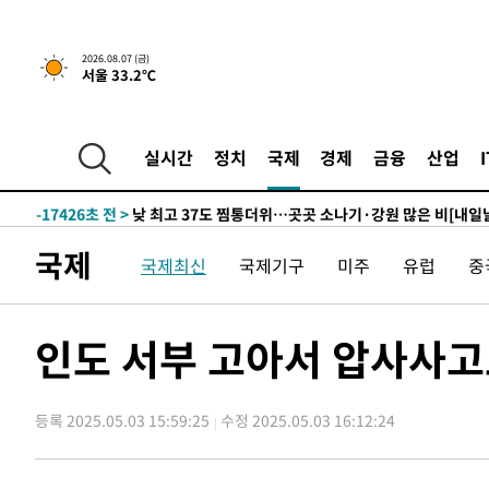
1시간 전 >
[속보]'채상병 순직 책임' 임성근, 항소심도 징역 3년
-28875초 전 >
[속보]이 대통령 "부동산 공급 기존 사고방식 매달리지 
2026.08.07 (금)
서울 33.2℃
실천"
-27960초 전 >
이란, "오만과 '중앙 단일 루트' 합의…북쪽 인바운드·남
운드는 임시"
-19528초 전 >
"낮 기온 소폭 하락"…수도권 폭염중대경보, 폭염경보로
-19492초 전 >
[속보]이 대통령, '호우피해' 안동·의성 관할 4개 면 특
실시간
정치
국제
경제
금융
산업
선포
-19455초 전 >
[단독]중수청 지원 검사들, 정원 초과 시 낮은 계급 임용
갈 수도
-17426초 전 >
낮 최고 37도 찜통더위…곳곳 소나기·강원 많은 비[내일
-15732초 전 >
SK하이닉스, 용인·청주 팹에 54조 투자…"AI 메모리 수
국제
국제최신
국제기구
미주
유럽
중
응"
-12588초 전 >
여자배구 이재영·이다영 자매, 아제르바이잔 투란VC 입
-11841초 전 >
외국인 심판 성 접대 7경기 들여다보니…한국 축구 '5승 2
-11575초 전 >
[속보]코스닥, 2.86포인트(0.36%) 내린 798.81마감
인도 서부 고아서 압사사고
-11528초 전 >
[속보]코스피, 6200선 약보합…0.60% 내린 6258.77에
-11508초 전 >
[속보]원·달러 환율, 7.7원 내린 1416.1원 마감
등록 2025.05.03 15:59:25
수정 2025.05.03 16:12:24
-11397초 전 >
[속보] 노원서 40.1도 관측…서울, 2018년 이후 첫 40도
-8487초 전 >
[속보]종합특검, '계엄 수용공간 확보' 신용해 前교정본부
-7360초 전 >
외신들도 주목한 韓축구 파문…"국민적 공분에 수사 재개"