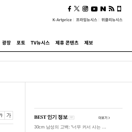
시, 스마트폰 액세서리에
NFC 더했다
K-Artprice
프라임뉴시스
위클리뉴시스
광장
포토
TV뉴시스
제휴 콘텐츠
제보