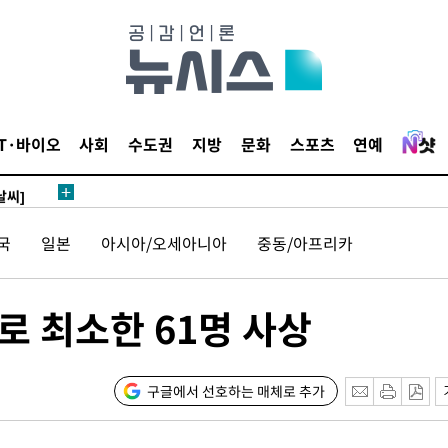
말고 과감히
쪽 아웃바
 하향
별재난지역
IT·바이오
사회
수도권
지방
문화
스포츠
연예
…희망지 못
날씨]
요 선제 대
국
일본
아시아/오세아니아
중동/아프리카
단
무'
로 최소한 61명 사상
 마쳐
구글에서 선호하는 매체로 추가
장 기소