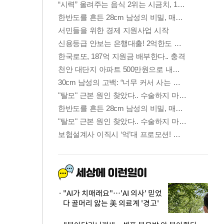
"AI가 치매래요"…'AI 의사' 믿었
다 골머리 앓는 美 의료계 '경고'