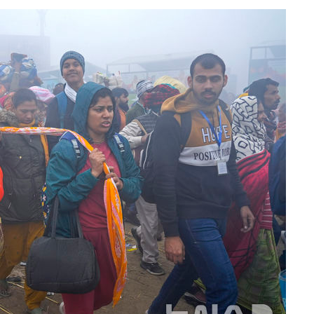
회
교수…이병
절차 개시
.3%↑
말고 과감히
쪽 아웃바
 하향
별재난지역
…희망지 못
날씨]
요 선제 대
단
무'
 마쳐