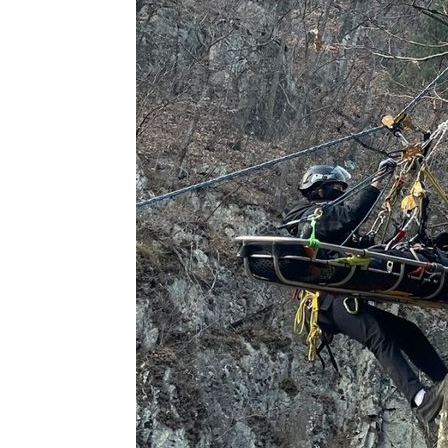
-17991초 전 >
시리아 다마스쿠스 교외에서 미니버스 폭발.. 14명 부상, 
태
-17289초 전 >
입추에도 극한더위…서울 낮 39도 '폭염중대경보'
-12253초 전 >
이란, 호르무즈서 "적국 목표물들"과 대치로 남부 케슘섬
례 큰 폭발음
-10968초 전 >
[속보]美, 폴리실리콘 수입 규제…파생제품 15% 관세, 1
발효
-9119초 전 >
[속보]트럼프, 美 원정출산 금지 행정명령 서명
-6819초 전 >
[속보] 뉴욕증시, 일제 하락 마감…나스닥 0.06%↓