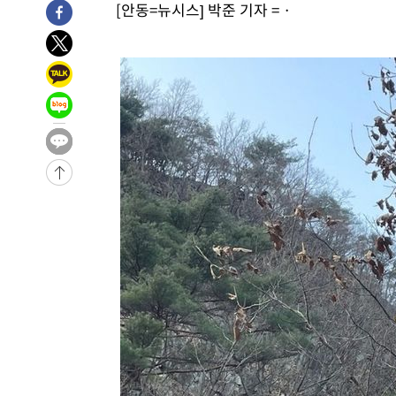
[안동=뉴시스] 박준 기자 = ·
-12253초 전 >
이란, 호르무즈서 "적국 목표물들"과 대치로 남부 케슘섬
례 큰 폭발음
-10968초 전 >
[속보]美, 폴리실리콘 수입 규제…파생제품 15% 관세, 1
발효
-9119초 전 >
[속보]트럼프, 美 원정출산 금지 행정명령 서명
-6819초 전 >
[속보] 뉴욕증시, 일제 하락 마감…나스닥 0.06%↓
-30857초 전 >
[속보] 7월 중국 수출 23.9%↑ 수입 27.5%↑…무역총
25.3%↑
-28017초 전 >
[속보]'채상병 순직 책임' 임성근, 항소심도 징역 3년
-27883초 전 >
[속보]종합특검, '관저이전 봐주기 감사' 유병호 구속기소
-24483초 전 >
민주 콩고 에볼라환자 4천명 돌파, 4053명 발생 1850명
-23733초 전 >
[속보]'300억원대 사기 혐의' 차가원 대표 구속 송치
-22927초 전 >
"미 전국적 살모네라 식중독 원인은 멕시코산 할라피뇨"--
-21440초 전 >
[속보]경찰·노동부, HL만도 평택사업장 끼임 사망 관련
-21321초 전 >
[속보]합수본, '투표율 허위 입력' 중앙·서울·경기도 선관
압수수색
-21076초 전 >
[속보]원·달러 환율, 오전 9시 1423.8원
-20872초 전 >
[속보]삼성전자·SK하이닉스 동반 강보합…1%대 상승 
-20858초 전 >
[속보]코스닥, 5.95포인트(0.74%) 상승한 807.62개장
-20826초 전 >
[속보]코스피, 6300선 재탈환…1.09% 오른 6365.07 