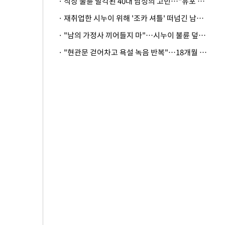
· 직장 불륜 발각된 40대 남성의 고민…"유포 동료 명예훼손·협박죄 고소 가능할까"
· 재취업한 시누이 위해 '조카 셔틀' 떠넘긴 남편…아내 "난 못한다"
· "남의 가정사 끼어들지 마"…시누이 불륜 덮으려는 남편에 억울한 아내
· "현관문 걷어차고 욕설 녹음 반복"…18개월 아기 키우는 집 뒤흔든 '앞집의 비극'