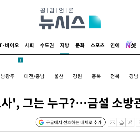
액
IT·바이오
사회
수도권
지방
문화
스포츠
연예
 사망
 CDC
전남광주
대전/충남
울산
강원
충북
전북
경남
 압수수색
위 등 9곳
조사', 그는 누구?…금설 소방
출발
개장
구글에서 선호하는 매체로 추가
3명은 중