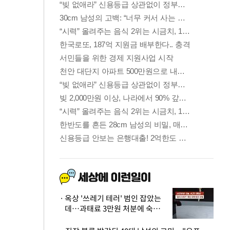
옥상 '쓰레기 테러' 범인 잡았는
데…과태료 3만원 처분에 숙박업
주 허탈