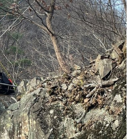
3명은 중
에서 두차
20일 후