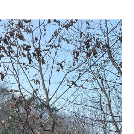
에서 두차
20일 후
액
 사망
 CDC
 압수수색
위 등 9곳
출발
개장