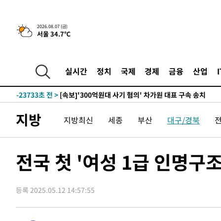
-6819초 전 >
[속보] 뉴욕증시, 일제 하락 마감…나스닥 0.06%↓
2026.08.07 (금)
서울 34.7℃
-30857초 전 >
[속보] 7월 중국 수출 23.9%↑ 수입 27.5%↑…무역총
25.3%↑
-28017초 전 >
[속보]'채상병 순직 책임' 임성근, 항소심도 징역 3년
-27883초 전 >
[속보]종합특검, '관저이전 봐주기 감사' 유병호 구속기소
실시간
정치
국제
경제
금융
산업
-24483초 전 >
민주 콩고 에볼라환자 4천명 돌파, 4053명 발생 1850명
-23733초 전 >
[속보]'300억원대 사기 혐의' 차가원 대표 구속 송치
-22927초 전 >
"미 전국적 살모네라 식중독 원인은 멕시코산 할라피뇨"--
지방
지방최신
세종
부산
대구/경북
-21440초 전 >
[속보]경찰·노동부, HL만도 평택사업장 끼임 사망 관련
-21321초 전 >
[속보]합수본, '투표율 허위 입력' 중앙·서울·경기도 선관
압수수색
-21076초 전 >
[속보]원·달러 환율, 오전 9시 1423.8원
전국 첫 '여성 1급 인명구
-20872초 전 >
[속보]삼성전자·SK하이닉스 동반 강보합…1%대 상승 
-20858초 전 >
[속보]코스닥, 5.95포인트(0.74%) 상승한 807.62개장
등록 2025.05.12 14:57:55
-20826초 전 >
[속보]코스피, 6300선 재탈환…1.09% 오른 6365.07 
-17991초 전 >
시리아 다마스쿠스 교외에서 미니버스 폭발.. 14명 부상, 
태
-17289초 전 >
입추에도 극한더위…서울 낮 39도 '폭염중대경보'