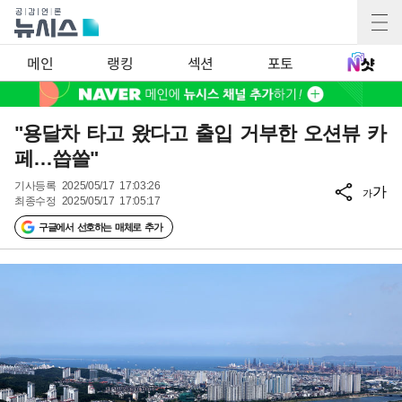
메인
랭킹
섹션
포토
"용달차 타고 왔다고 출입 거부한 오션뷰 카
페…씁쓸"
기사등록
2025/05/17 17:03:26
가
가
최종수정
2025/05/17 17:05:17
구글에서 선호하는 매체로 추가