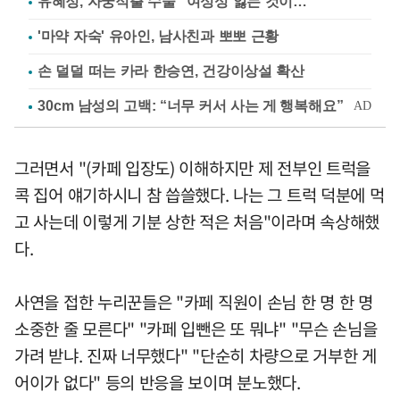
유혜정, 자궁적출 수술 "여성성 잃는 것이…"
'마약 자숙' 유아인, 남사친과 뽀뽀 근황
손 덜덜 떠는 카라 한승연, 건강이상설 확산
그러면서 "(카페 입장도) 이해하지만 제 전부인 트럭을
콕 집어 얘기하시니 참 씁쓸했다. 나는 그 트럭 덕분에 먹
고 사는데 이렇게 기분 상한 적은 처음"이라며 속상해했
다.
사연을 접한 누리꾼들은 "카페 직원이 손님 한 명 한 명
소중한 줄 모른다" "카페 입뺀은 또 뭐냐" "무슨 손님을
가려 받냐. 진짜 너무했다" "단순히 차량으로 거부한 게
어이가 없다" 등의 반응을 보이며 분노했다.