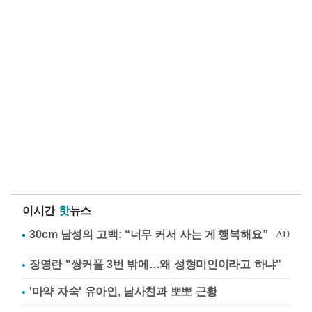
이시간
핫
뉴스
장영란 "쌍커풀 3번 밖에…왜 성형미인이라고 하냐"
'마약 자숙' 유아인, 남사친과 뽀뽀 근황