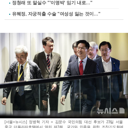
정청래 또 말실수 "'이명박' 임기 내로…"
유혜정, 자궁적출 수술 "여성성 잃는 것이…"
[서울=뉴시스] 정병혁 기자 = 김문수 국민의힘 대선 후보가 23일 서울
중구 더플라자호텔에서 열린 제3회 국가와 민족을 위한 조찬기도회에