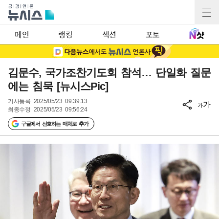
메인
랭킹
섹션
포토
김문수, 국가조찬기도회 참석… 단일화 질문
에는 침묵 [뉴시스Pic]
기사등록
2025/05/23 09:39:13
가
가
최종수정
2025/05/23 09:56:24
구글에서 선호하는 매체로 추가