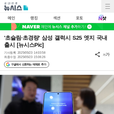
메인
랭킹
섹션
포토
'초슬림·초경량' 삼성 갤럭시 S25 엣지 국내
출시 [뉴시스Pic]
기사등록
2025/05/23 14:03:58
가
가
최종수정
2025/05/23 15:06:26
구글에서 선호하는 매체로 추가