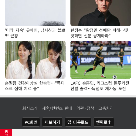
'마약 자숙' 유아인, 남사친과 볼뽀
한정수 "황정민 선배만 피해…떳
뽀 근황
떳하면 신분 공개하라"
손떨림 건강이상설 한승연…"목디
LAFC 손흥민, 리그스컵 톨루카전
스크 심해 치료 중"
선발 출격…득점포 재가동 도전
회사소개
제휴/컨텐츠 판매
약관·정책
고충처리
PC화면
제보하기
앱 다운로드
맨위로↑
광
COPYRIGHTⓒ
NEWSIS
ALL RIGHTS RESERVED.
고