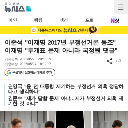
메인
랭킹
섹션
포토
이준석 "이재명 2017년 부정선거론 동조"
이재명 "투개표 문제 아니라 국정원 댓글"
기사등록
2025/05/23 20:56:19
가
가
최종수정
2025/05/24 18:02:17
구글에서 선호하는 매체로 추가
권영국 "윤 전 대통령 제기하는 부정선거 의혹 정당하
다고 생각하나"
김문수 "제가 답할 문제 아냐…제가 부정선거 의혹 제
기한 것 아냐"