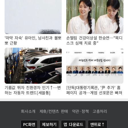
'마약 자숙' 유아인, 남사친과 볼뽀
손떨림 건강이상설 한승연…"목디
뽀 근황
스크 심해 치료 중"
기름값 뛰자 친환경차 인기↑…변
[단독]대통령기록관, '尹 추가' 홈
하는 자동차 트렌드[세쓸통]
페이지 공개…계엄 선포문은 빠져
회사소개
제휴/컨텐츠 판매
약관·정책
고충처리
PC화면
제보하기
앱 다운로드
맨위로↑