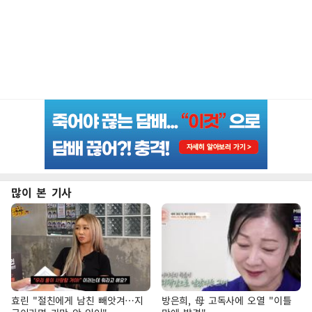
많이 본 기사
효린 "절친에게 남친 빼앗겨…지
방은희, 母 고독사에 오열 "이틀