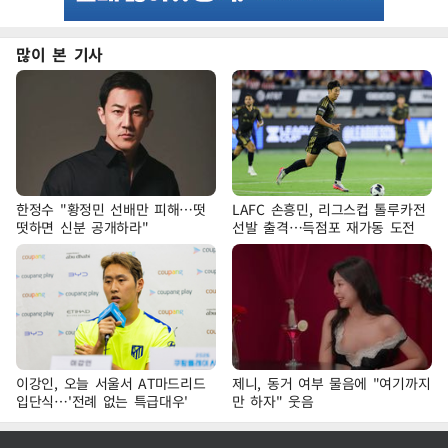
많이 본 기사
한정수 "황정민 선배만 피해…떳
LAFC 손흥민, 리그스컵 톨루카전
떳하면 신분 공개하라"
선발 출격…득점포 재가동 도전
이강인, 오늘 서울서 AT마드리드
제니, 동거 여부 물음에 "여기까지
입단식…'전례 없는 특급대우'
만 하자" 웃음