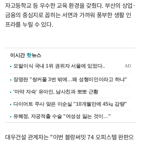
자고등학교 등 우수한 교육 환경을 갖췄다. 부산의 상업·
금융의 중심지로 꼽히는 서면과 가까워 풍부한 생활 인
프라를 누릴 수 있다.
이시간
핫
뉴스
장영란 "쌍커풀 3번 밖에…왜 성형미인이라고 하냐"
'마약 자숙' 유아인, 남사친과 뽀뽀 근황
다이어트 주사 맞은 이순실 "10개월만에 45㎏ 감량"
유혜정, 자궁적출 수술 "여성성 잃는 것이…"
대우건설 관계자는 "이번 블랑써밋 74 오피스텔 완판으