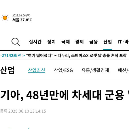
2시간 전 >
[속보] 호르무즈 해협 이란-오만 협상 기대속 뉴욕증시 혼조 마감 다
2026.08.06 (목)
서울 37.8℃
0.49%↑
-29748초 전 >
[속보]코스닥, 800p 회복…0.26% 오른 801.67 마감
-29678초 전 >
[속보]코스피, 301.88포인트(4.58%) 내린 6296.38 마감
-29543초 전 >
[속보]원·달러 환율, 0.7원 내린 1423.8원 마감
실시간
정치
국제
경제
금융
산업
IT·
-27142초 전 >
"여기 떨어졌다"…다누리, 스페이스X 로켓 달 충돌 흔적 포착
-24187초 전 >
손흥민, 5경기 연속골 실패…LAFC는 승부차기 끝 과달라하라
-16788초 전 >
내일까지 39도 '펄펄'…기상청 "태풍 지나며 폭염 잠시 꺾인다
산업
산업최신
산업/ESG
유통/생활경제
패션
-16425초 전 >
트럼프, 한국계 진보 주지사 후보 맹공…"공산주의가 최대 위협
-16403초 전 >
"美간섭에 합의 지연"…트럼프, '이란 호르무즈 통제권' 수용
-12923초 전 >
[속보]산업장관 "李정부, 원전 반대 안해…안정 전력 위해 불가
기아, 48년만에 차세대 군용
-11620초 전 >
[속보]경찰, '홍명보 선임 논란' 대한축구협회·축구회관 등 압
색
-11007초 전 >
[속보]산업장관 "美무역법 제301조 과잉생산 결과 발표 8월 중
상
등록 2025.06.10 13:14:15
-10800초 전 >
[속보]코스피 매도사이드카 발동…4%대 급락
-10072초 전 >
[속보]전남광주 초대 시민추천 부시장에 백승주·윤난실
-7633초 전 >
서울 열대야 15일째 지속…비공식 '초열대야' 30도 넘어