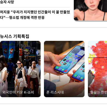
승자 사망
허지웅 "우리가 지지했던 인간들이 이 꼴 만들었
다"…형소법 개정에 격한 반응
뉴시스 기획특집
외국인이 키운 K-소비
폰 리스시대
들끓는 한