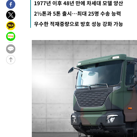
1977년 이후 48년 만에 차세대 모델 양산
-6200초 전 >
[속보]코스닥, 2.15포인트(0.27%) 내린 797.44 출발
2½톤과 5톤 출시…최대 25명 수송 능력
-6183초 전 >
[속보]코스피, 119.51포인트(1.81%) 내린 6478.75 개장
우수한 적재중량으로 방호 성능 강화 가능
-2630초 전 >
6월 경상수지 497.3억 달러…두 달 연속 사상 최대
-2581초 전 >
서울 낮 39도 '폭염중대경보'…40도 관측 가능성도
57초 전 >
미 워싱턴주 스포캔 시의 통제불능 3개 산불, 방화선 일부 구축
2시간 전 >
[속보] 호르무즈 해협 이란-오만 협상 기대속 뉴욕증시 혼조 마감 다
0.49%↑
-29748초 전 >
[속보]코스닥, 800p 회복…0.26% 오른 801.67 마감
-29678초 전 >
[속보]코스피, 301.88포인트(4.58%) 내린 6296.38 마감
-29543초 전 >
[속보]원·달러 환율, 0.7원 내린 1423.8원 마감
-27142초 전 >
"여기 떨어졌다"…다누리, 스페이스X 로켓 달 충돌 흔적 포착
-24187초 전 >
손흥민, 5경기 연속골 실패…LAFC는 승부차기 끝 과달라하라
-16788초 전 >
내일까지 39도 '펄펄'…기상청 "태풍 지나며 폭염 잠시 꺾인다
-16425초 전 >
트럼프, 한국계 진보 주지사 후보 맹공…"공산주의가 최대 위협
-16403초 전 >
"美간섭에 합의 지연"…트럼프, '이란 호르무즈 통제권' 수용
-12923초 전 >
[속보]산업장관 "李정부, 원전 반대 안해…안정 전력 위해 불가
-11620초 전 >
[속보]경찰, '홍명보 선임 논란' 대한축구협회·축구회관 등 압