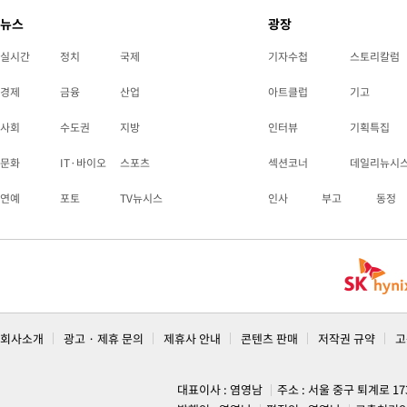
뉴스
광장
실시간
정치
국제
기자수첩
스토리칼럼
경제
금융
산업
아트클럽
기고
사회
수도권
지방
인터뷰
기획특집
문화
IT·바이오
스포츠
섹션코너
데일리뉴시
연예
포토
TV뉴시스
인사
부고
동정
회사소개
광고 · 제휴 문의
제휴사 안내
콘텐츠 판매
저작권 규약
고
대표이사 : 염영남
주소 : 서울 중구 퇴계로 1