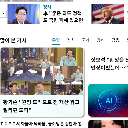
'돌핀'이 지나며 기압계가 
정치
으로 주춤할 것으로 기상청은
李 "좋은 의도 정책
정례 브리핑을 열고 이같이 
도 국민 피해 있으면
관은 "상층까지 잘 연결된 
이
고쳐야"
많이 본 기사
종합
정치
국제
경제
금융
정보석 "황정음 
인상이었는데…"
황기순 "원정 도박으로 전 재산 잃고
필리핀 도피"
고속도로서 화물차 낙하물, 들이받은 승합차 동