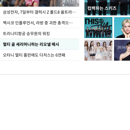
컴백하는 스키즈
오세훈 "용산어린이정원
삼성전자, 7일부터 갤럭시 Z 폴드8 울트라·폴드8·플립8 출시
어"
멕시코 인플루언서, 라방 중 괴한 총격으로 사망
트리니티항공 승무원의 워킹
멀티 골 세리머니하는 리오넬 메시
오타니 멀티 홈런에도 다저스는 6연패