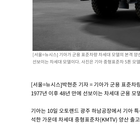
색
-11007초 전 >
[속보]산업장관 "美무역법 제301조 과잉생산 결과 발표 8월 중
상
-10800초 전 >
[속보]코스피 매도사이드카 발동…4%대 급락
-10072초 전 >
[속보]전남광주 초대 시민추천 부시장에 백승주·윤난실
-7633초 전 >
서울 열대야 15일째 지속…비공식 '초열대야' 30도 넘어
-6200초 전 >
[속보]코스닥, 2.15포인트(0.27%) 내린 797.44 출발
-6183초 전 >
[속보]코스피, 119.51포인트(1.81%) 내린 6478.75 개장
[서울=뉴시스] 기아가 군용 표준차량 차세대 모델의 본격 양산
-2630초 전 >
6월 경상수지 497.3억 달러…두 달 연속 사상 최대
선보이는 차세대 모델이다. 사진은 기아 중형표준차 5톤 모델
-2581초 전 >
서울 낮 39도 '폭염중대경보'…40도 관측 가능성도
57초 전 >
미 워싱턴주 스포캔 시의 통제불능 3개 산불, 방화선 일부 구축
[서울=뉴시스]박현준 기자 = 기아가 군용 표준차량
2시간 전 >
[속보] 호르무즈 해협 이란-오만 협상 기대속 뉴욕증시 혼조 마감 다
1977년 이후 48년 만에 선보이는 차세대 군용 모
0.49%↑
기아는 10일 오토랜드 광주 하남공장에서 기아 특
석한 가운데 차세대 중형표준차(KMTV) 양산 출