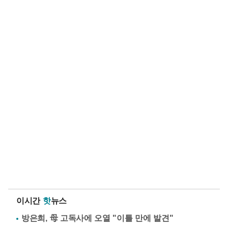
이시간
핫
뉴스
방은희, 母 고독사에 오열 "이틀 만에 발견"