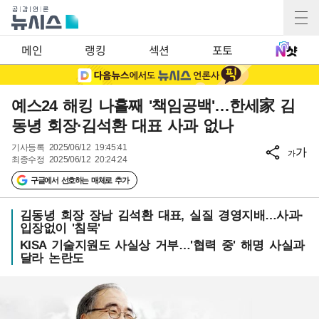
메인
랭킹
섹션
포토
예스24 해킹 나흘째 '책임공백'…한세家 김
동녕 회장·김석환 대표 사과 없나
기사등록
2025/06/12 19:45:41
가
가
최종수정
2025/06/12 20:24:24
구글에서 선호하는 매체로 추가
김동녕 회장 장남 김석환 대표, 실질 경영지배…사과·
입장없이 '침묵'
KISA 기술지원도 사실상 거부…'협력 중' 해명 사실과
달라 논란도