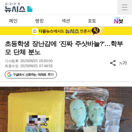
메인
랭킹
섹션
포토
초등학생 장난감에 '진짜 주삿바늘?'…학부
모 단체 분노
기사등록
2025/06/25 05:00:00
가
가
최종수정
2025/06/25 07:48:58
구글에서 선호하는 매체로 추가