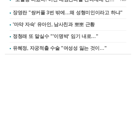
장영란 "쌍커풀 3번 밖에…왜 성형미인이라고 하냐"
'마약 자숙' 유아인, 남사친과 뽀뽀 근황
정청래 또 말실수 "'이명박' 임기 내로…"
유혜정, 자궁적출 수술 "여성성 잃는 것이…"