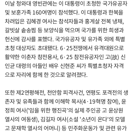
이날 청와대 영빈관에는 이 대통령이 초청한 국가유공자
및 보훈가족 160여명이 참석했다. 이 대통령과 한복을
차려입은 김혜경 여사는 참석자들과 홍게살 전복 냉채,
갈빗살 솥송찜 등 보양식을 먹으며 국가를 위한 희생과
헌신에 감사를 표했다. 국가유공자 및 유가족 외에 특별
초청 대상자도 초대됐다. 6·25전쟁에서 유격대원으로
활약한 이춘자 참전용사, 6·25 참전유공자인 고(故) 신
인균 대령의 아들인 배우 신현준 씨가 특별초청자 자격
으로 자리에 함께 한 것으로 알려졌다.
또한 제2연평해전, 천안함 피격사건, 연평도 포격전의 생
존자 및 유족들과 함께 이해학 목사(4·19혁명 참여), 윤
정희 여사('임을 위한 행진곡'의 실제 주인공 고 윤상원
열사의 여동생), 김길자 여사(소설 '소년이 온다'의 모델
고 문재학 열사의 어머니) 등 민주화운동가 및 관련 유가