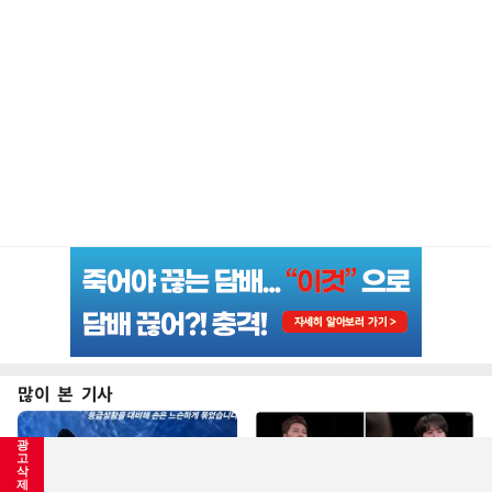
많이 본 기사
광
고
삭
제